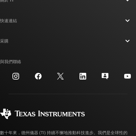
關於 TI 概覽
快速連結
人才招募
聯絡我們
新聞室
采購
TI E2E™ 設計支援論壇
我們的故事 | 晶片幕後
TI API 套件
交互參考搜索
與我們聯絡
活動
myTI 公司帳戶
客戶支援中心
投資人關系
運送、付款與稅金
封裝
製造
訂購 FAQ
品質與可靠性
企業公民
授權經銷商
myTI 帳戶常見問題解答
數十年來，德州儀器 (TI) 持續不懈地推動科技進步。我們是全球性的