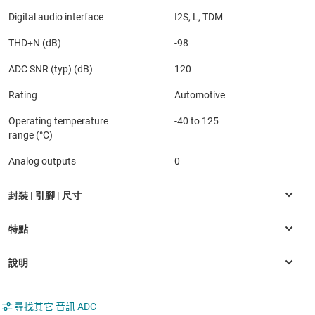
Digital audio interface
I2S, L, TDM
THD+N (dB)
-98
ADC SNR (typ) (dB)
120
Rating
Automotive
Operating temperature
-40 to 125
range (°C)
Analog outputs
0
尋找其它 音訊 ADC