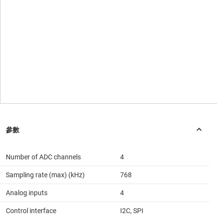
Number of ADC channels
4
Sampling rate (max) (kHz)
768
Analog inputs
4
Control interface
I2C, SPI