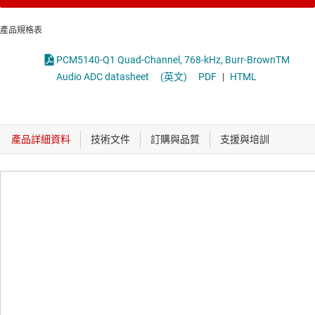
產品規格表
PCM5140-Q1 Quad-Channel, 768-kHz, Burr-BrownTM
Audio ADC datasheet
(英文)
PDF
|
HTML