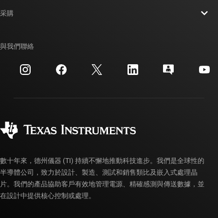
聯絡我們
新聞室
采購
TI E2E™ 設計支援論壇
我們的故事 | 晶片幕後
TI API 套件
交互參考搜索
與我們聯絡
活動
myTI 公司帳戶
客戶支援中心
投資人關系
運送、付款與稅金
封裝
製造
訂購 FAQ
品質與可靠性
企業公民
授權經銷商
myTI 帳戶常見問題解答
數十年來，德州儀器 (TI) 持續不懈地推動科技進步。我們是全球性的
半導體公司，致力於設計、製造、測試和銷售類比及嵌入式處理晶
片。我們的產品協助客戶有效地管理電源、精確感測與傳送數據，並
在設計中提供核心控制或處理。