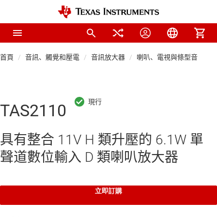
首頁
音訊、觸覺和壓電
音訊放大器
喇叭、電視與條型音箱音
TAS2110
具有整合 11V H 類升壓的 6.1W 單
聲道數位輸入 D 類喇叭放大器
立即訂購