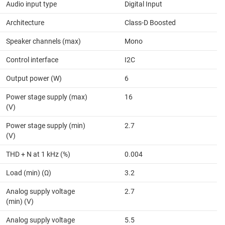
Audio input type
Digital Input
Architecture
Class-D Boosted
Speaker channels (max)
Mono
Control interface
I2C
Output power (W)
6
Power stage supply (max)
16
(V)
Power stage supply (min)
2.7
(V)
THD + N at 1 kHz (%)
0.004
Load (min) (Ω)
3.2
Analog supply voltage
2.7
(min) (V)
Analog supply voltage
5.5