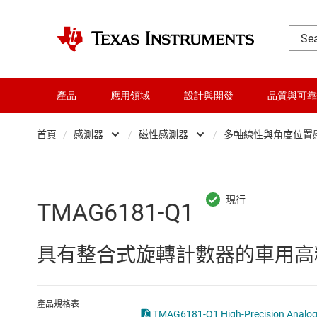
產品
應用領域
設計與開發
品質與可靠
首頁
/
感測器
/
磁性感測器
/
多軸線性與角度位置
DLP 產品
mmWave 雷達感測器
多軸
交換器與多工器
Other sensors
線性
TMAG6181-Q1
介面
光學感測器
霍爾
具有整合式旋轉計數器的車用高精
射頻 (RF) 與微波
專業感測器
霍爾
微控制器 (MCU) 與處理器
溫度感測器
產品規格表
TMAG6181-Q1 High-Precision Analog 