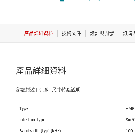
感測器
濕度感測器
放大器
磁性感測器
數據轉換器
時鐘與計時
產品詳細資料
Type
AMR 
Interface type
Sin/
Bandwidth (typ) (kHz)
100