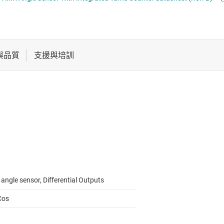
電池管理 IC
電源管理
音訊、觸覺和壓電
馬達驅動器
angle sensor, Differential Outputs
Cos