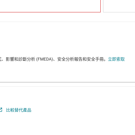
影響和診斷分析 (FMEDA)、安全分析報告和安全手冊。
立即索取
比較替代產品