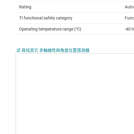
Rating
Auto
TI functional safety category
Func
Operating temperature range (°C)
-40 
尋找其它 多軸線性與角度位置感測器