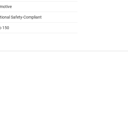
motive
tional Safety-Compliant
to 150