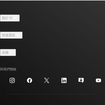
關於 TI
關於 TI 概覽
快速連結
人才招募
聯絡我們
新聞室
采購
TI E2E™ 設計支援論壇
我們的故事 | 晶片幕後
TI API 套件
交互參考搜索
與我們聯絡
活動
myTI 公司帳戶
客戶支援中心
投資人關系
運送、付款與稅金
封裝
製造
訂購 FAQ
品質與可靠性
企業公民