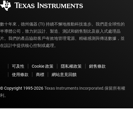
授權經銷商
myTI 帳戶常見問題解答
數十年來，德州儀器 (TI) 持續不懈地推動科技進步。我們是全球性的
半導體公司，致力於設計、製造、測試和銷售類比及嵌入式處理晶
片。我們的產品協助客戶有效地管理電源、精確感測與傳送數據，並
在設計中提供核心控制或處理。
可及性
Cookie 政策
隱私權政策
銷售條款
使用條款
商標
網站意見回饋
© Copyright 1995-
2026
Texas Instruments Incorporated.保留所有權
利。