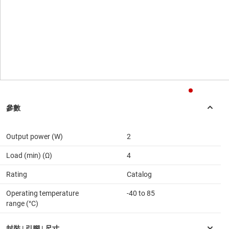
Output power (W)
2
Load (min) (Ω)
4
Rating
Catalog
Operating temperature
-40 to 85
range (°C)