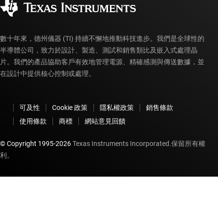
myTI 帳戶常見問題解答
數十年來，德州儀器 (TI) 持續不懈地推動科技進步。我們是全球性的
半導體公司，致力於設計、製造、測試和銷售類比及嵌入式處理晶
片。我們的產品協助客戶有效地管理電源、精確感測與傳送數據，並
在設計中提供核心控制或處理。
可及性
Cookie 政策
隱私權政策
銷售條款
使用條款
商標
網站意見回饋
© Copyright 1995-
2026
Texas Instruments Incorporated.保留所有權
利。