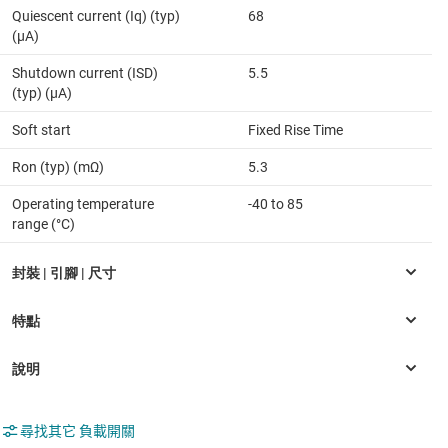
Quiescent current (Iq) (typ)
68
(µA)
Shutdown current (ISD)
5.5
(typ) (µA)
Soft start
Fixed Rise Time
Ron (typ) (mΩ)
5.3
Operating temperature
-40 to 85
range (°C)
尋找其它 負載開關