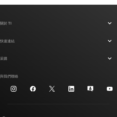
關於 TI
關於 TI 概覽
快速連結
人才招募
聯絡我們
新聞室
采購
TI E2E™ 設計支援論壇
我們的故事 | 晶片幕後
TI API 套件
交互參考搜索
與我們聯絡
活動
myTI 公司帳戶
客戶支援中心
投資人關系
運送、付款與稅金
封裝
製造
訂購 FAQ
品質與可靠性
企業公民
授權經銷商