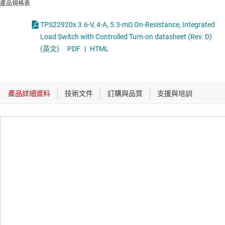
產品規格表
TPS22920x 3.6-V, 4-A, 5.3-mΩ On-Resistance, Integrated
Load Switch with Controlled Turn-on datasheet (Rev. D)
(英文)
PDF
|
HTML