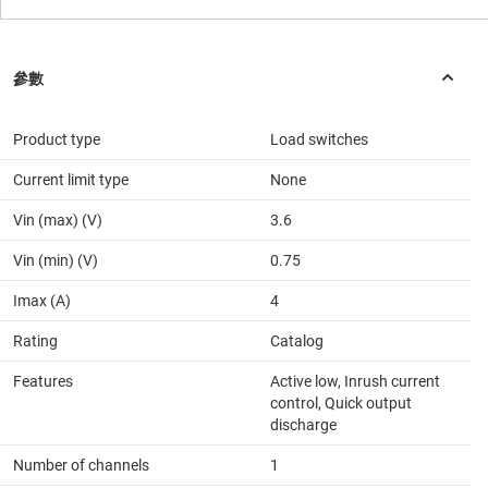
Product type
Load switches
Current limit type
None
Vin (max) (V)
3.6
Vin (min) (V)
0.75
Imax (A)
4
Rating
Catalog
Features
Active low, Inrush current
control, Quick output
discharge
Number of channels
1