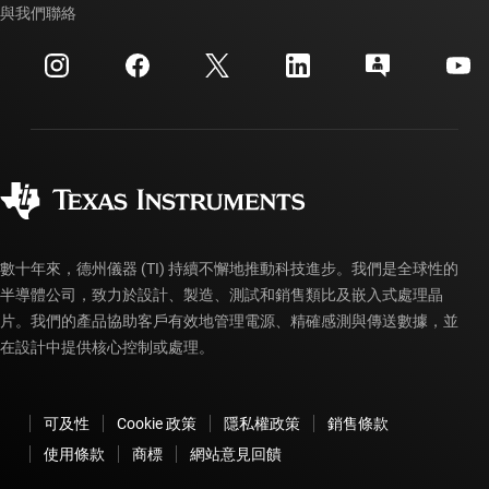
交互參考搜索
與我們聯絡
活動
myTI 公司帳戶
客戶支援中心
投資人關系
運送、付款與稅金
封裝
製造
訂購 FAQ
品質與可靠性
企業公民
授權經銷商
myTI 帳戶常見問題解答
數十年來，德州儀器 (TI) 持續不懈地推動科技進步。我們是全球性的
半導體公司，致力於設計、製造、測試和銷售類比及嵌入式處理晶
片。我們的產品協助客戶有效地管理電源、精確感測與傳送數據，並
在設計中提供核心控制或處理。
可及性
Cookie 政策
隱私權政策
銷售條款
使用條款
商標
網站意見回饋