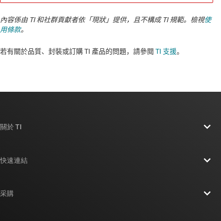
內容係由 TI 和社群貢獻者依「現狀」提供，且不構成 TI 規範。檢視
使
用條款
。
若有關於品質、封裝或訂購 TI 產品的問題，請參閱
TI 支援
。​​​​​​​​​​​​​​
關於 TI
關於 TI 概覽
快速連結
人才招募
聯絡我們
新聞室
采購
TI E2E™ 設計支援論壇
我們的故事 | 晶片幕後
TI API 套件