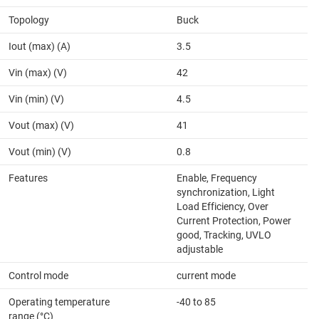
Topology
Buck
Iout (max) (A)
3.5
Vin (max) (V)
42
Vin (min) (V)
4.5
Vout (max) (V)
41
Vout (min) (V)
0.8
Features
Enable, Frequency
synchronization, Light
Load Efficiency, Over
Current Protection, Power
good, Tracking, UVLO
adjustable
Control mode
current mode
Operating temperature
-40 to 85
range (°C)