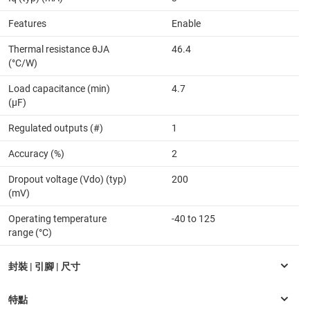
Features
Enable
Thermal resistance θJA
46.4
(°C/W)
Load capacitance (min)
4.7
(µF)
Regulated outputs (#)
1
Accuracy (%)
2
Dropout voltage (Vdo) (typ)
200
(mV)
Operating temperature
-40 to 125
range (°C)