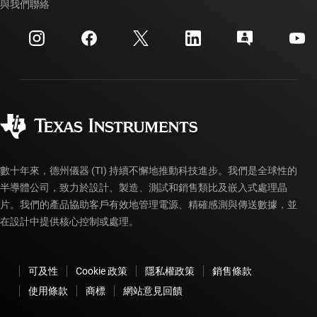
交互參考搜索
與我們聯絡
活動
myTI 公司帳戶
客戶支援中心
投資人關系
運送、付款與稅金
封裝
製造
訂購 FAQ
品質與可靠性
企業公民
授權經銷商
myTI 帳戶常見問題解答
數十年來，德州儀器 (TI) 持續不懈地推動科技進步。我們是全球性的
半導體公司，致力於設計、製造、測試和銷售類比及嵌入式處理晶
片。我們的產品協助客戶有效地管理電源、精確感測與傳送數據，並
在設計中提供核心控制或處理。
可及性
Cookie 政策
隱私權政策
銷售條款
使用條款
商標
網站意見回饋