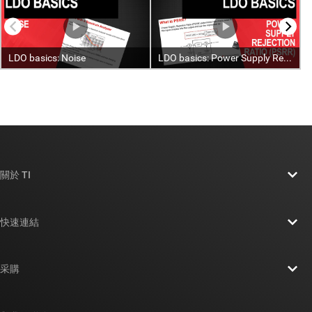
關於 TI
關於 TI 概覽
快速連結
人才招募
聯絡我們
新聞室
采購
TI E2E™ 設計支援論壇
我們的故事 | 晶片幕後
TI API 套件