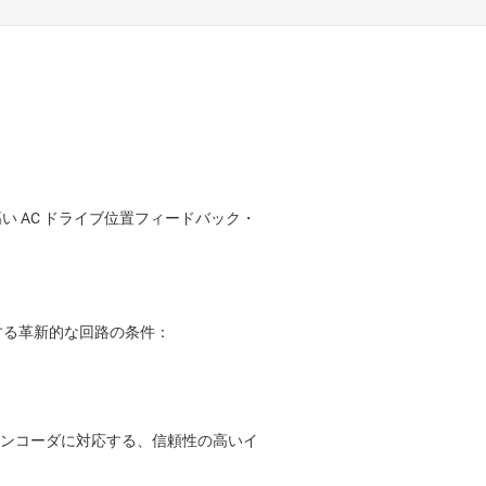
製品
マシン ビジョン
用オートメーション
宙 / 防衛
/ 測定機器
高い AC ドライブ位置フィードバック・
する革新的な回路の条件：
ンコーダに対応する、信頼性の高いイ