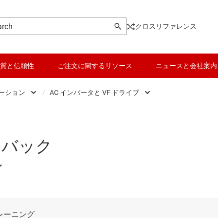
クロスリファレンス
質と信頼性
ご注文に関するリソース
ニュースと会社案内
ーション
/
AC インバータと VF ドライブ
ルギー インフラ
AC インバータと VF ドライブ
トロニクス
ー・デリバリ
PLC、DCS、PAC
ドバック
・オートメーション
サーボ ドライブとステッパ ドライブ
ン
ット
ヒューマン マシン インターフェイス (HMI)
/ ヘルスケア
フィールド トランスミッタとセンサ