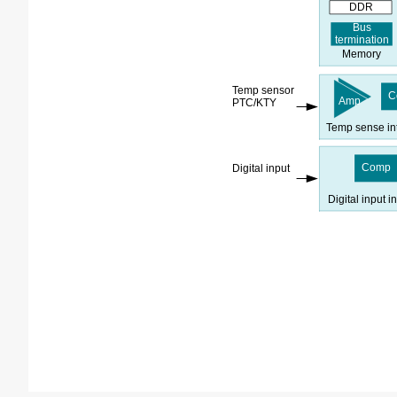
DDR
Bus
termination
Memory
Temp sensor
C
Amp
PTC
/KTY
Temp sense in
Comp
Digital input
Digital input i