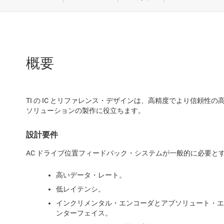
家電
産業
航空宇
概要
試験 
TI の IC とリファレンス・デザインは、高精度でより信頼性の
ソリューションの製作に役立ちます。
設計要件
AC ドライブ位置フィードバック・システムが一般的に必要と
高いデータ・レート。
低レイテンシ。
インクリメンタル・エンコーダとアブソリュート・エ
ンターフェイス。