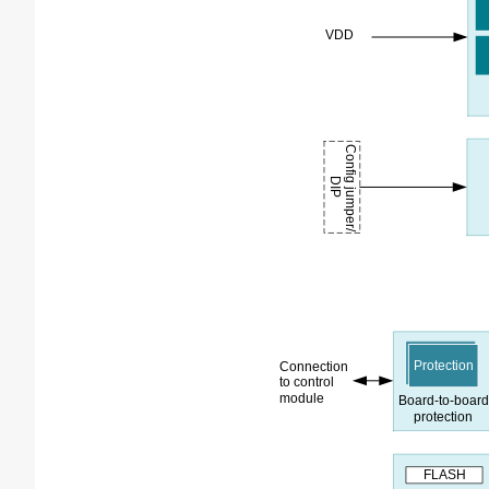
VDD
Config jumper/
DIP
Protection
Connection
to control
module
Board-to-boar
protection
FLASH