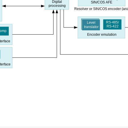
Digital
SIN/COS AFE
processing
Resolver or SIN/COS encoder (an
RS-485/
Level
RS
-422
translator
omp
Encoder emulation
terface
nterface