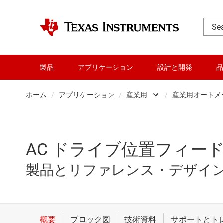
製品
アプリケーション
設計と開発
品
ホーム
/
アプリケーション
/
産業用
/
産業用オートメ
データ センター
エネ
パーソナル・エレク
パワ
AC ドライブ位置フィー
産業用
ビル
製品とリファレンス・デザイ
車載
ロボ
通信機器
医療 