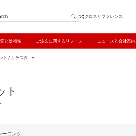
クロスリファレンス
質と信頼性
ご注文に関するリソース
ニュースと会社案内
ト / クラスタ
テインメント / クラスタ
トロニクス
シ制御と安全性
ット
ェア デファインド ビークル (ソフトウェア定義の自動車)
ン
リッド、電動、パワートレイン・システム
エレクトロニクス / ライティング