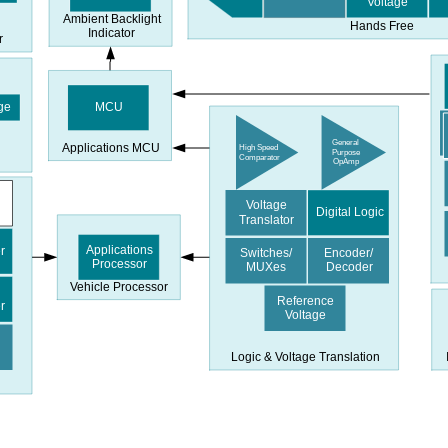
Voltage
Ambient Backlight
Hands Free
Indicator
r
ge
MCU
General
Applications MCU
High Speed
Purpose
Comparator
OpAmp
Voltage
Digital Logic
Translator
Applications
r
Switches/
Encoder/
Processor
MUXes
Decoder
Vehicle Processor
Reference
r
Voltage
g
Logic & Voltage Translation