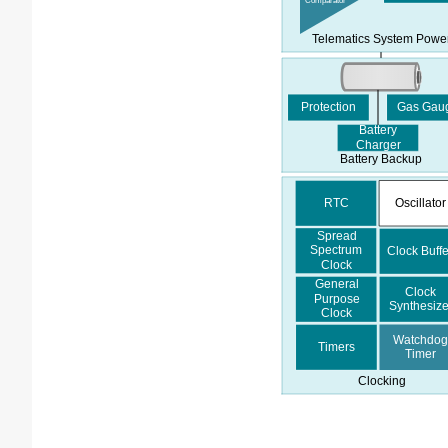
Comparator
Telematics System Powe
Protection
Gas Gau
Battery
Charger
Battery Backup
RTC
Oscillator
Spread
Spectrum
Clock Buffe
Clock
General
Clock
Purpose
Synthesize
Clock
Watchdo
Timers
Timer
Clocking