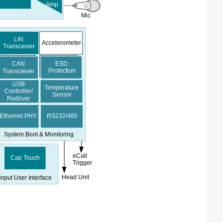
Amp
Mic
LIN
Accelerometer
Transceiver
ESD
CAN
Protection
Transciever
USB
Temperature
Controller
/
Sensor
Redriver
Ethernet PHY
RS232/485
System Boot & Monitoring
eCall
Cap Touch
Trigger
Head Unit
Input User Interface