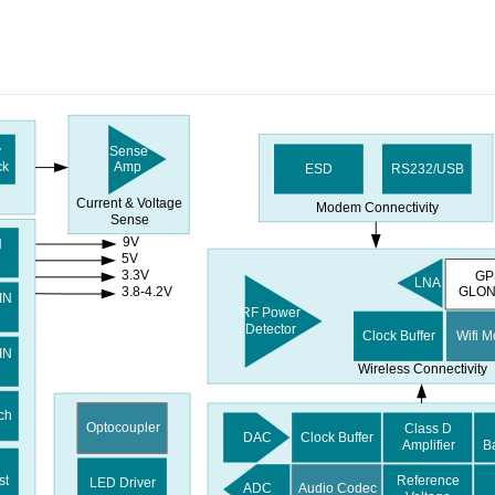
y
Sense
ck
Amp
ESD
RS232/USB
Current & Voltage
Modem Connectivity
Sense
9V
N
5V
3.3V
GP
LNA
GLO
3.8-4.2V
IN
RF Power
Detector
Clock Buffer
Wifi 
VIN
Wireless Connectivity
ch
Optocoupler
Class D
DAC
Clock Buffer
Amplifier
B
w
st
Reference
LED Driver
ADC
Audio Codec