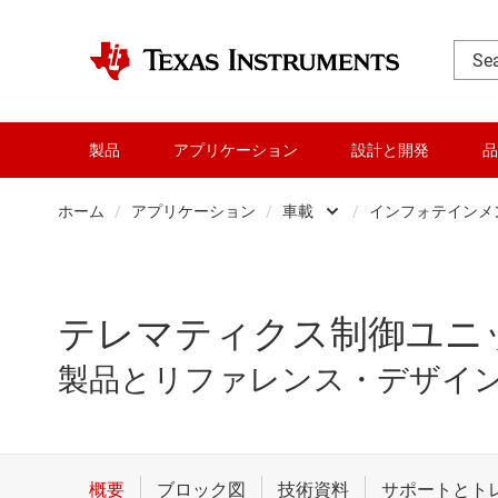
製品
アプリケーション
設計と開発
品
ホーム
/
アプリケーション
/
車載
/
インフォテインメン
データ センター
インフォ
パーソナル・エレク
シャー
テレマティクス制御ユニ
産業用
ソフトウ
製品とリファレンス・デザイ
車載
ハイブ
通信機器
ボディ・