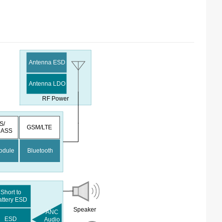
Antenna ESD
Antenna LDO
RF Power
S/
GSM/LTE
NASS
Module
Bluetooth
Short to
attery ESD
Speaker
ANC
ESD
Audio