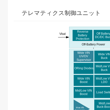
テレマティクス制御ユニット
Reverse
Off Batter
Vbat
Battery
DC
/DC Bu
Protection
Off-Battery Power
Wide VIN
Wide VI
UV
/OV
Buck
Supervisor
Mid/Low V
ORing Diodes
Buck
Mid/Low 
Wide VIN
LDO
Boost
Mid/Low VIN
Load Swit
Boost
Mid/Lo
Buck
-Boo
Wide VIN