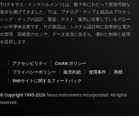
TI (テキサス・インスツルメンツ) は、数十年にわたって実現可能な
進歩を遂げてきました。TI は、アナログ・チップと組込みプロセッ
シング・チップの設計、製造、テスト、販売に従事しているグロー
バル半導体企業です。TI の製品は、システム設計時に効率的な電力
の管理、高精度のセンサ、データ送信に役立ち、優れた制御と処理
を提供します。
アクセシビリティ
Cookie ポリシー
プライバシーポリシー
販売約款
使用条件
商標
Webサイトに関するフィードバック
© Copyright 1995-
2026
Texas Instruments Incorporated. All rights
reserved.