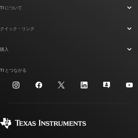
TI について
TI の概要
クイック・リンク
採用情報
お問い合わせ
ニュース
購入
TI E2E™ 設計サポート・フォーラム
ストーリー | チップ開発の舞台裏
TI API スイート
クロスリファレンス検索
TI とつながる
イベント
myTI 法人アカウント
カスタマー・サポート・センター
投資家向け情報
配送、お支払い、および税金
パッケージ
製造
ご注文に関する FAQ
品質と信頼性
コーポレート・シティズンシップ
販売特約店
myTI アカウントの FAQ