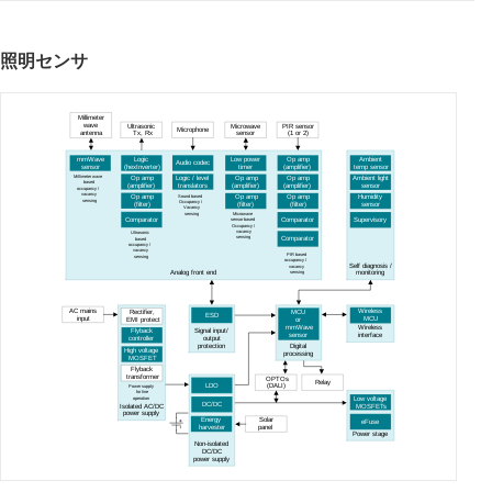
照明センサ
Millimeter
wave
Ultrasonic
Microwave
PIR sensor
Microphone
antenna
Tx
, Rx
sensor
(
1 or 2)
mmWave
Logic
Low power
Op amp
Ambient
Audio codec
sensor
(
hexInverter)
timer
(
amplifier)
temp sensor
Millimeter wave
Logic / level
Op amp
Op amp
Op amp
Ambient light
based
translators
(
amplifier)
(
amplifier)
(
amplifier)
sensor
occupancy
/
vacancy
Sound based
Op amp
Op amp
Op amp
Humidity
sensing
Occupancy
/
(
filter)
(
filter)
(
filter)
sensor
Vacancy
Microwave
sensing
Comparator
Comparator
Supervisory
sensor based
Occupancy
/
vacancy
Ultrasonic
sensing
Comparator
based
occupancy
/
vacancy
PIR based
sensing
occupancy
/
Self diagnosis /
vacancy
sensing
Analog front end
monitoring
AC mains
Wireless
Rectifier,
MCU
ESD
input
MCU
EMI protect
or
mmWave
Wireless
Signal input/
Flyback
sensor
interface
output
controller
protection
Digital
High voltage
processing
MOSFET
Flyback
transformer
OPTOs
Relay
LDO
(
DALI)
Power supply
for line
operation
Low voltage
DC/DC
MOSFETs
Isolated AC/DC
power supply
Solar
Energy
eFuse
panel
harvester
Power stage
Non-isolated
DC
/DC
power supply