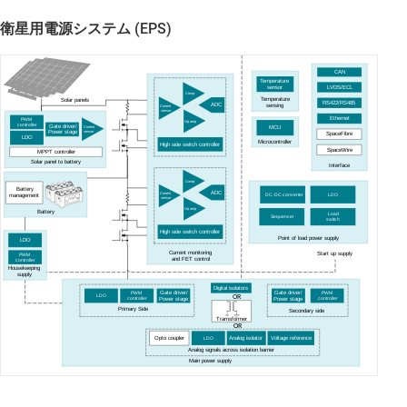
衛星用電源システム (EPS)
CAN
Temperature
LVDS/ECL
sensor
Comp
Temperature
Solar panels
RS422/RS485
ADC
sensing
Current
sensor
Ethernet
PWM
Op amp
controller
Gate driver/
MCU
Current
Power stage
sensor
SpaceFibre
LDO
Microcontroller
High side switch controller
SpaceWire
MPPT controller
Solar panel to battery
Interface
Comp
Battery
ADC
DC-DC converter
LDO
Current
management
sensor
Op amp
Battery
Load
Sequencer
switch
High side switch controller
Point of load power supply
LDO
Current monitoring
Start up supply
PWM
and FET control
controller
Housekeeping
supply
Digital isolators
Gate driver/
Gate driver/
PWM
PWM
LDO
OR
controller
controller
Power stage
Power stage
Primary Side
Secondary side
Tramsformer
OR
LDO
Opto coupler
Analog isolator
Voltage reference
Analog signals across isolation barrier
Main power supply