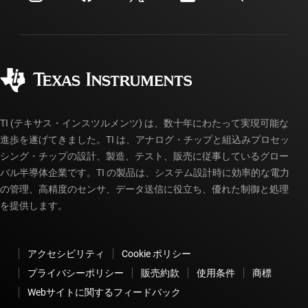
投資家向け情報
配送、お支払い、および税金
パッケージ
製造
ご注文に関する FAQ
品質と信頼性
コーポレート・シティズンシップ
販売特約店
myTI アカウントの FAQ
TI (テキサス・インスツルメンツ) は、数十年にわたって実現可能な
進歩を遂げてきました。TI は、アナログ・チップと組込みプロセッ
シング・チップの設計、製造、テスト、販売に従事しているグロー
バル半導体企業です。TI の製品は、システム設計時に効率的な電力
の管理、高精度のセンサ、データ送信に役立ち、優れた制御と処理
を提供します。
アクセシビリティ
Cookie ポリシー
プライバシーポリシー
販売約款
使用条件
商標
Webサイトに関するフィードバック