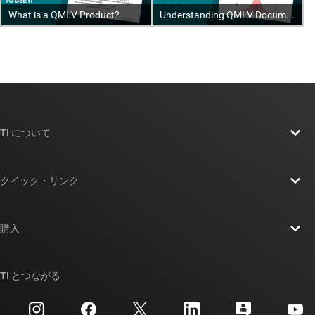
TI について
TI の概要
クイック・リンク
採用情報
お問い合わせ
ニュース
購入
TI E2E™ 設計サポート・フォーラム
ストーリー | チップ開発の舞台裏
TI API スイート
クロスリファレンス検索
TI とつながる
イベント
myTI 法人アカウント
カスタマー・サポート・センター