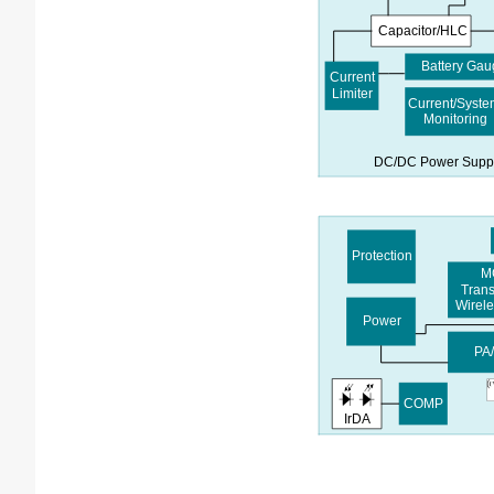
Capacitor/HLC
Battery Ga
Current
Limiter
Current/Syst
Monitoring
DC/DC Power Supp
Protection
M
Trans
Wirel
Power
PA
COMP
IrDA