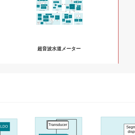
LDO
Boost
Segment
Boost
display
Capacitive
Debounce
Analog Switch
Touch
Logic
Capacitor/HLC
Crystal
AMP
Battery Gauge
Position
Current
AFE
V
Sense
Limiter
MCU
a
SVS/
Current/System
Logic
l
WDT
Monitoring
FET/Relay
v
Motor Driver
e
Metrology
Applications
DC/DC Power Supply
Load Switch
Isolation
Protection
Case
RS-232/
Level
MCU/
Open
RS
-485
Translator
Transceiver
/
NFC/RFID
M-Bus
Wireless MCU
Prepayment
Power
FET/
Cellular
Inductive
State
Pulse
PA/LNA
Module
Switch
Retention
Output
ESD
Protection
COMP
IrDA
Wired Communications
Anti-Tamper
Wireless Communications
超音波水道メーター
Transducer
LDO
Seg
disp