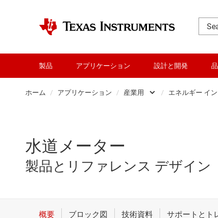
製品
アプリケーション
設計と開発
品
ホーム
/
アプリケーション
/
産業用
/
エネルギー イ
データ センター
エネ
パーソナル・エレク
パワ
水道メーター
産業用
ビル
製品とリファレンス デザイン
車載
ロボ
通信機器
医療 