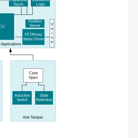
Capacitive
Debounce
Touch
Logic
Position
V
Sense
CU
a
l
FET/Relay
v
Motor Driver
e
Applications
Case
Open
Inductive
State
Switch
Retention
Anti-Tamper