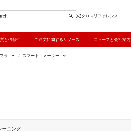
クロスリファレンス
質と信頼性
ご注文に関するリソース
ニュースと会社案内
ンフラ
/
スマート・メーター
ルギー インフラ
EV (電気自動車) 充電インフラ
トロニクス
ー・デリバリ
エネルギー ストレージ システム
・オートメーション
スマート・メーター
ット
ソーラー エネルギー
/ ヘルスケア