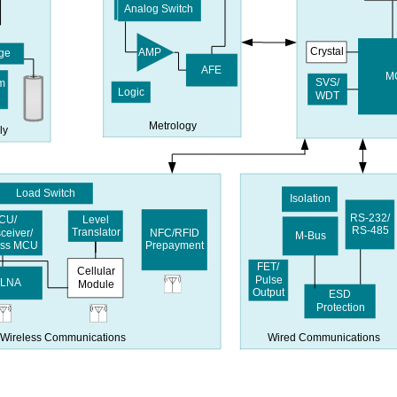
Analog Switch
Crystal
AMP
uge
AFE
M
SVS/
em
Logic
WDT
Metrology
ly
Load Switch
Isolation
RS-232/
Level
CU/
RS
-485
Translator
ceiver
/
NFC/RFID
M-Bus
ess MCU
Prepayment
FET/
Cellular
Pulse
/LNA
Module
Output
ESD
Protection
Wired Communications
Wireless Communications