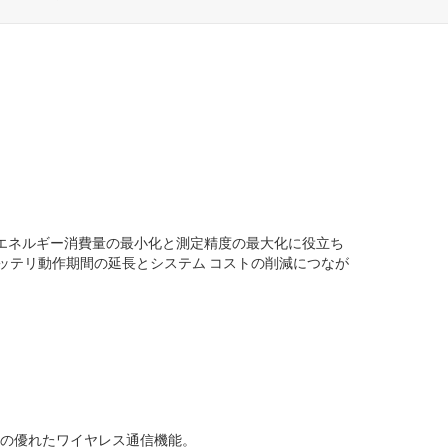
製品
用オートメーション
宙 / 防衛
/ 測定機器
ンは、エネルギー消費量の最小化と測定精度の最大化に役立ち
ッテリ動作期間の延長とシステム コストの削減につなが
の優れたワイヤレス通信機能。