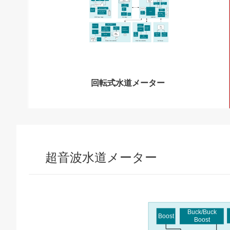
Segment
Boost
Sensor
display
Debounce
Capacitive
Logic
Touch
Level
Capacitor/HLC
Translation
Battery Gauge
FET/
Crystal
V
Current
Position
BJT
a
Limiter
Sense
MCU
Current/System
l
SVS/
Monitoring
v
WDT
FET/Relay
MCU
Logic
e
Motor Driver
DC/DC Power Supply
Metrology
Applications
Load Switch
Isolation
Protection
Case
RS-232/
Level
MCU/
Open
RS
-485
Translator
Transceiver
/
NFC/RFID
M-Bus
Wireless MCU
Prepayment
Power
FET/
Cellular
Inductive
State
Pulse
PA/LNA
Module
Switch
Retention
Output
ESD
Protection
COMP
IrDA
Wired Communications
Anti-Tamper
Wireless Communications
回転式水道メーター
超音波水道メーター
Buck/Buck
Boost
Boost