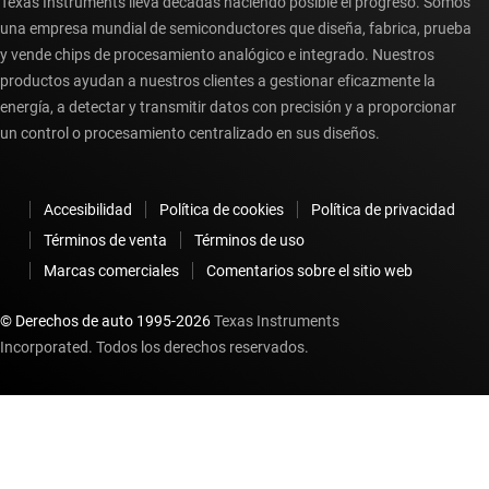
Texas Instruments lleva décadas haciendo posible el progreso. Somos
una empresa mundial de semiconductores que diseña, fabrica, prueba
y vende chips de procesamiento analógico e integrado. Nuestros
productos ayudan a nuestros clientes a gestionar eficazmente la
energía, a detectar y transmitir datos con precisión y a proporcionar
un control o procesamiento centralizado en sus diseños.
Accesibilidad
Política de cookies
Política de privacidad
Términos de venta
Términos de uso
Marcas comerciales
Comentarios sobre el sitio web
© Derechos de auto 1995-
2026
Texas Instruments
Incorporated. Todos los derechos reservados.