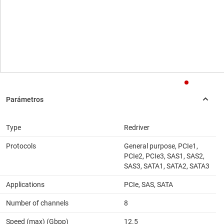
Type
Redriver
Protocols
General purpose, PCIe1,
PCIe2, PCIe3, SAS1, SAS2,
SAS3, SATA1, SATA2, SATA3
Applications
PCIe, SAS, SATA
Number of channels
8
Speed (max) (Gbpp)
12.5