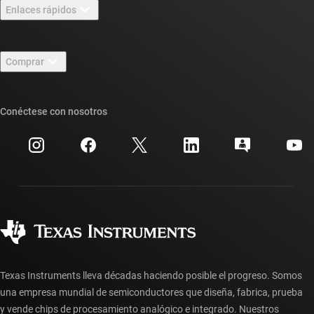
Enlaces rápidos
Carreras laborales
Contáctenos
Sala de redacción
Comprar
Foros de soporte de diseño de TI E2E™
Nuestras historias | Detrás del chip
Suites de API de TI
Búsqueda de referencias cruzadas
Conéctese con nosotros
Eventos
Cuentas de empresa myTI
Centro de atención al cliente
Relaciones con los inversionistas
Envío, pago e impuestos
Empaque
Fabricación
Preguntas frecuentes sobre pedidos
Calidad y confiabilidad
Ciudadanía corporativa
Distribuidores autorizados
Preguntas frecuentes sobre la cuenta myTI
Texas Instruments lleva décadas haciendo posible el progreso. Somos
una empresa mundial de semiconductores que diseña, fabrica, prueba
y vende chips de procesamiento analógico e integrado. Nuestros