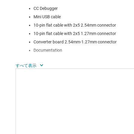
CC Debugger
Mini USB cable
10-pin flat cable with 2x5 2.54mm connector
10-pin flat cable with 2x5 1.27mm connector
Converter board 2.54mm-1.27mm connector
Documentation
CC-Debugger can be used to program and debug the following 
Instruments:
CC1110, CC1111
CC2430, CC2431
CC2510, CC2511
CC2530, CC2531, CC2533
CC2540, CC2541
CC2543, CC2544, CC2545