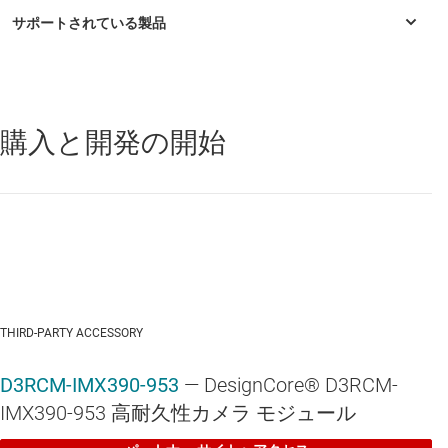
購入と開発の開始
DS90UB953-Q1
—
2MP（メガピクセル）/60fps カメラとレーダー
向け、2MP MIPI® CSI FPD-2 FPD-Link III シリアライザ
IWR1443
—
マイコンとハードウェア アクセラレータを統合したシ
ングルチップ 76GHz ～ 81GHz ミリ波センサ
THIRD-PARTY ACCESSORY
IWR1843
—
DSP、マイコン、レーダー アクセラレータを統合した
シングルチップ 76GHz ～ 81GHz 産業用レーダー センサ
D3RCM-IMX390-953
— DesignCore® D3RCM-
IWR1843AOP
—
産業用、DSP とマイコンをアンテナ オン パッケー
IMX390-953 高耐久性カメラ モジュール
ジに内蔵、シングルチップ 76GHz ～ 81GHz レーダー センサ