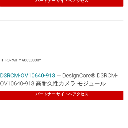
パートナー サイトへアクセス
IWR6843
—
処理機能内蔵シングルチップ 60GHz ～ 64GHz インテ
リジェント ミリ波センサ
IWR6843AOP
—
統合型アンテナ オン パッケージ (AoP)、シングル
チップ、60GHz ～ 64GHz、インテリジェント ミリ波センサ
IWRL6432
—
シングルチップ、低消費電力、57GHz ～ 64GHz、産
業用ミリ波レーダー センサ
THIRD-PARTY ACCESSORY
D3RCM-OV10640-913
— DesignCore® D3RCM-
OV10640-913 高耐久性カメラ モジュール
パートナー サイトへアクセス