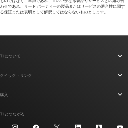
ものではなく、単独であれ、TI のいかなる製品やサービスとの組み合
わせであれ、サード パーティーの製品またはサービスの適合性に関す
る保証または表明として解釈してはならないものとします。
TI について
TI の概要
クイック・リンク
採用情報
お問い合わせ
ニュース
購入
TI E2E™ 設計サポート・フォーラム
ストーリー | チップ開発の舞台裏
TI API スイート
クロスリファレンス検索
TI とつながる
イベント
myTI 法人アカウント
カスタマー・サポート・センター