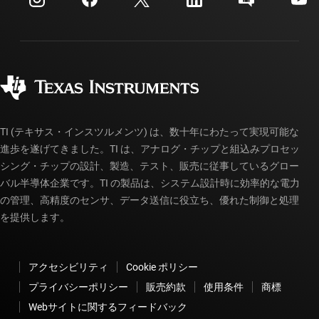
投資家向け情報
配送、お支払い、および税金
パッケージ
製造
ご注文に関する FAQ
品質と信頼性
コーポレート・シティズンシップ
販売特約店
myTI アカウントの FAQ
TI (テキサス・インスツルメンツ) は、数十年にわたって実現可能な
進歩を遂げてきました。TI は、アナログ・チップと組込みプロセッ
シング・チップの設計、製造、テスト、販売に従事しているグロー
バル半導体企業です。TI の製品は、システム設計時に効率的な電力
の管理、高精度のセンサ、データ送信に役立ち、優れた制御と処理
を提供します。
アクセシビリティ
Cookie ポリシー
プライバシーポリシー
販売約款
使用条件
商標
Webサイトに関するフィードバック