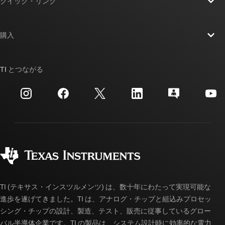
クイック・リンク
採用情報
お問い合わせ
ニュース
購入
TI E2E™ 設計サポート・フォーラム
ストーリー | チップ開発の舞台裏
TI API スイート
クロスリファレンス検索
TI とつながる
イベント
myTI 法人アカウント
カスタマー・サポート・センター
投資家向け情報
配送、お支払い、および税金
パッケージ
製造
ご注文に関する FAQ
品質と信頼性
コーポレート・シティズンシップ
販売特約店
myTI アカウントの FAQ
TI (テキサス・インスツルメンツ) は、数十年にわたって実現可能な
進歩を遂げてきました。TI は、アナログ・チップと組込みプロセッ
シング・チップの設計、製造、テスト、販売に従事しているグロー
バル半導体企業です。TI の製品は、システム設計時に効率的な電力