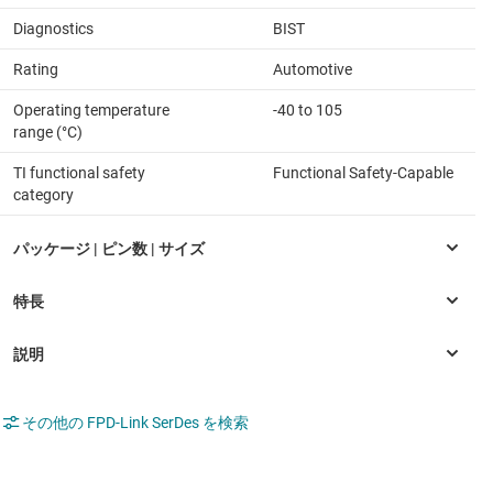
Diagnostics
BIST
Rating
Automotive
Operating temperature
-40 to 105
range (°C)
TI functional safety
Functional Safety-Capable
category
その他の FPD-Link SerDes を検索