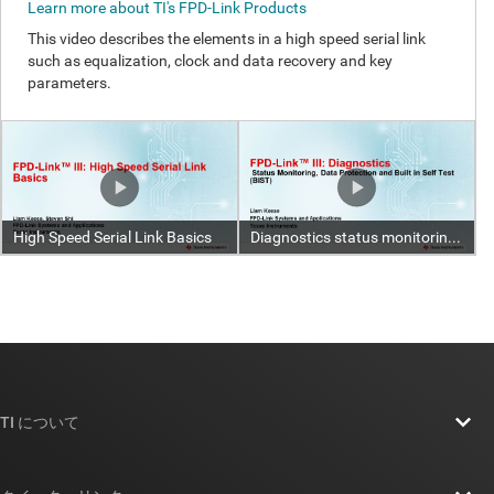
TI について
TI の概要