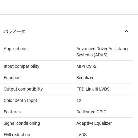
Applications
Advanced Driver Assistance
Systems (ADAS)
Input compatibility
MIPI CSI-2
Function
Serializer
Output compatibility
FPD-Link III LVDS
Color depth (bpp)
12
Features
Dedicated GPIO
Signal conditioning
Adaptive Equalizer
EMI reduction
LVDS