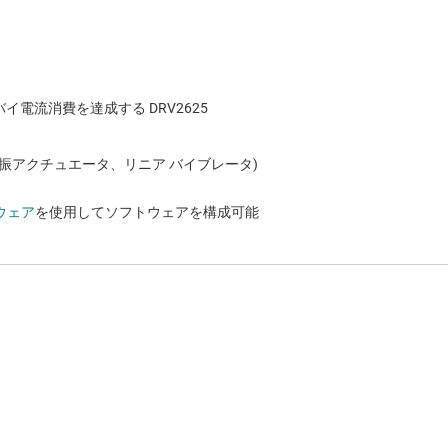
電流消費を達成する DRV2625
ニア共振アクチュエータ、リニア バイブレータ)
ウェア
を使用してソフトウェアを構成可能