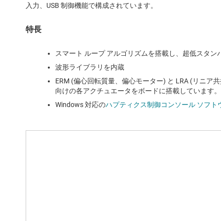
入力、USB 制御機能で構成されています。
特長
スマート ループ アルゴリズムを搭載し、超低スタンバイ
波形ライブラリを内蔵
ERM (偏心回転質量、偏心モーター) と LRA (リ
向けの各アクチュエータをボードに搭載しています。
Windows 対応の
ハプティクス制御コンソール ソフト