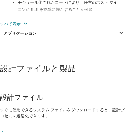
モジュール化されたコードにより、任意のホスト マイ
コンに BLE を簡単に統合することが可能
非同期および同期シリアル インターフェイスをサポー
ト
SimpleLink™ Bluetooth Low Energy CC2640、
CC2640R2F ワイヤレス マイコン、および認証済みモ
ジュール CC2650MODA 上で動作します。
産業用
TI のロイヤリティフリー BLE スタックを使用
設計ファイルと製品
X 線スタティック検出器
CC2640R2F による
Bluetooth
® 5 高速モード (2Mbps)
X 線ダイナミック検出器
に対応サ
エアコン室内機
設計ファイル
Bluetooth 4.0/4.1/4.2 の実装に対応
エレベータ主制御パネル
SimpleLink CC2650 SensorTag キットや CC2640R2
すぐに使用できるシステム ファイルをダウンロードすると、設計プ
LaunchPad 開発キットを含む、他のボードにも容易
オーブン
ロセスを迅速化できます。
に移植可能
ガス検知器