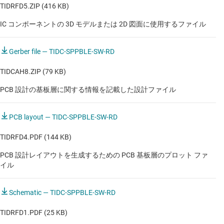
TIDRFD5.ZIP (416 KB)
住宅用ファンとリビング・ファン
IC コンポーネントの 3D モデルまたは 2D 図面に使用するファイル
内視鏡
冷蔵庫 / 冷凍庫
Gerber file — TIDC-SPPBLE-SW-RD
呼び出しボタン操作パネル
TIDCAH8.ZIP (79 KB)
患者モニタ：サブシステム・モジュール
PCB 設計の基板層に関する情報を記載した設計ファイル
患者モニタ：ワイヤレス・モジュール
PCB layout — TIDC-SPPBLE-SW-RD
換気扇フード
TIDRFD4.PDF (144 KB)
標準的な超音波機器
PCB 設計レイアウトを生成するための PCB 基板層のプロット ファ
イル
洗濯機 / 乾燥機
点滴用ポンプ
Schematic — TIDC-SPPBLE-SW-RD
空気清浄機と加湿器
TIDRFD1.PDF (25 KB)