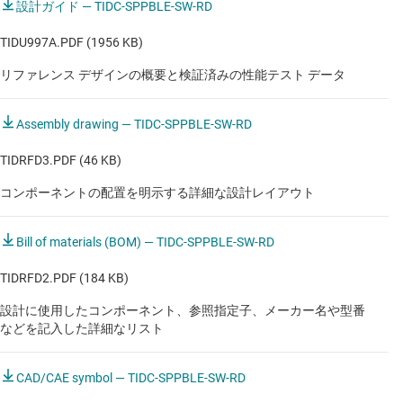
設計ガイド — TIDC-SPPBLE-SW-RD
さまざまなアプリケーションに適した一般的な設計を
コンセント電源で動作する電動工具
提供
TIDU997A.PDF (1956 KB)
コードレス・ハンドヘルド園芸用器具
リファレンス デザインの概要と検証済みの性能テスト データ
この使いやすいソフトウェア サブシステムはテスト済
コードレス真空掃除機
みで、次のワイヤレス プロジェクトにそのまま展開で
きます
Assembly drawing — TIDC-SPPBLE-SW-RD
コードレス電動工具
TIDRFD3.PDF (46 KB)
コーヒーメーカー
コンポーネントの配置を明示する詳細な設計レイアウト
ヒート ポンプ インバータ ボード
プレミアム超音波
Bill of materials (BOM) — TIDC-SPPBLE-SW-RD
ポータブル超音波機器
TIDRFD2.PDF (184 KB)
ミキサー、ブレンダー、フード・プロセッサ
設計に使用したコンポーネント、参照指定子、メーカー名や型番
などを記入した詳細なリスト
ロボット掃除機
CAD/CAE symbol — TIDC-SPPBLE-SW-RD
ロボット芝刈り機