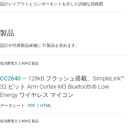
芝刈り機
設計レイアウトとコンポーネントを示した詳細な回路図
調理台
超音波スマート・プローブ
製品
酸素濃縮器
設計や代替製品候補に TI 製品を含めます。
食器洗い機
低消費電力 2.4GHZ 製品
CC2640
—
128kB フラッシュ搭載、SimpleLink™
32 ビット Arm Cortex-M3 Bluetooth® Low
Energy ワイヤレス マイコン
データシート:
PDF
|
HTML
低消費電力 2.4GHZ 製品