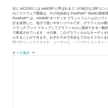
次に AIC3262 には miniDSP と呼ばれる 2 つの強力な DSP 
のソフトウェア開発は、TI の包括的な PurePath™ Studi
PurePath™ は、miniDSP オーディオ プラットフォーム
計を採用した、強力で使いやすいツールです。グラフィカル開発環
ドラッグ アンド ドロップしてグラフィカルに接続できる一般
で構成されています。その後、このグラフィカルなオーディオ信号フ
ルすることができます。わずか 5 分で完全なプロセスフロー
間で行うことができます。ユーザーは、ノイズやエコー キャン
ースト、AGC など、数百種類のオーディオ/音声コンポーネン
TLV320AIC3262EVM-U は、PC に USB ケーブル 1 本
オンボード USB マイコンである TAS1020B を介して、TLV32
I2C/SPI 制御、およびストリーミング オーディオ データを提
特長
TLV320AIC3262 ステレオ オーディオ コーデッ
PC (コンピュータ) 向けの USB 接続 (コネクタ)
データに対応し、容易な評価が可能