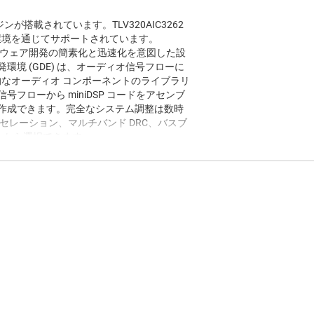
エンジンが搭載されています。TLV320AIC3262
o 開発環境を通じてサポートされています。
のソフトウェア開発の簡素化と迅速化を意図した設
境 (GDE) は、オーディオ信号フローに
的なオーディオ コンポーネントのライブラリ
ローから miniDSP コードをアセンブ
を作成できます。完全なシステム調整は数時
セレーション、マルチバンド DRC、バスブ
トから選択できます。
を接続するだけですぐに操作できます。USB 接続は、
0AIC3262 オーディオ コーデックに電源、
供します。
クに対応する、フル機能の評価基板。
 は、電力供給、制御、ストリーミング オーディオ