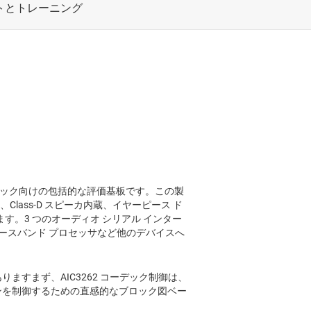
ディオ コーデック向けの包括的な評価基板です。この製
、Class-D スピーカ内蔵、イヤーピース ド
います。3 つのオーディオ シリアル インター
th ベースバンド プロセッサなど他のデバイスへ
ありますまず、AIC3262 コーデック制御は、
ションを制御するための直感的なブロック図ベー