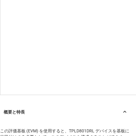
この評価基板 (EVM) を使用すると、TPLD801DRL デバイスを基板に