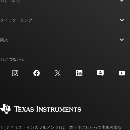
TI について
TI の概要
クイック・リンク
採用情報
お問い合わせ
ニュース
購入
TI E2E™ 設計サポート・フォーラム
ストーリー | チップ開発の舞台裏
TI API スイート
クロスリファレンス検索
TI とつながる
イベント
myTI 法人アカウント
カスタマー・サポート・センター
投資家向け情報
配送、お支払い、および税金
パッケージ
製造
ご注文に関する FAQ
品質と信頼性
コーポレート・シティズンシップ
販売特約店
myTI アカウントの FAQ
TI (テキサス・インスツルメンツ) は、数十年にわたって実現可能な