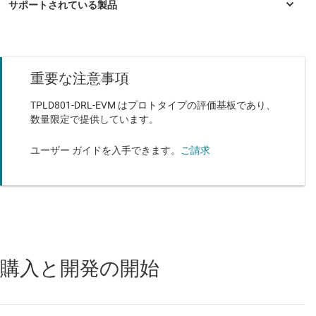
ンと複数のテスト ポイント
キー (1 ピンを示すマーク) 付きの標準的な 14 ピン (14
芯) ケーブルを使用して TPLD-PROGRAM に接続
重要な注意事項
このツールには、サンプルとして使用できる 6 個の
TPLD801
—
6 本の汎用入出力 (GPIO) を搭載したプログラマブル ロ
TPLD801DRL パーツ、クイック スタート ガイドが付
ジック デバイス
TPLD801-DRL-EVM はプロトタイプの評価基板であり、
属
数量限定で提供しています。
TPLD801-Q1
—
車載、6 本の汎用入出力 (GPIO) を搭載したプログ
ラマブル ロジック デバイス
ユーザー ガイドを入手できます。
ご請求
購入と開発の開始