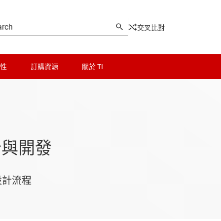
交叉比對
性
訂購資源
關於 TI
計與開發
設計流程