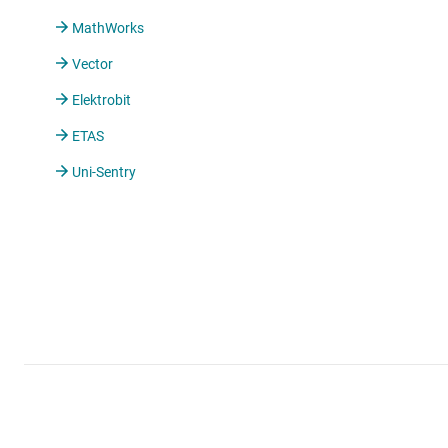
MathWorks
Vector
Elektrobit
ETAS
Uni-Sentry