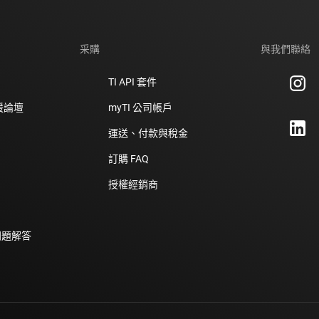
采購
與我們聯絡
TI API 套件
支援論壇
myTI 公司帳戶
運送、付款與稅金
訂購 FAQ
授權經銷商
問題解答