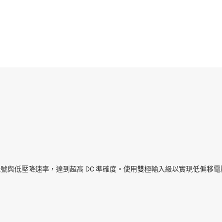
mps)
取樣與保持放大器
感測器
大器 (PGA 與 VGA)
轉導放大器與雷射驅動器
交換器與多工器
轉阻放大器
無線連線
視訊放大器
擷取訊號與低壓降速率，達到超高 DC 準確度。使用雙極輸入級以實現低偏