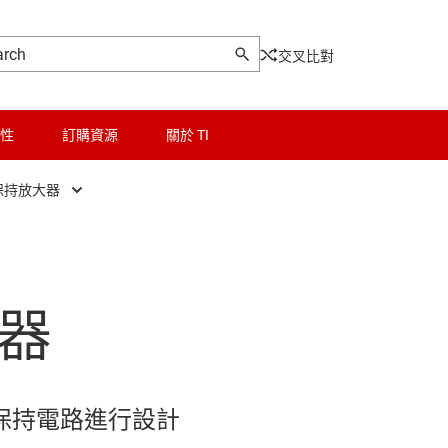
交叉比對
性
訂購資源
關於 TI
保持放大器
4-20mA 訊號調節器
邏輯和電壓轉換
頻率轉換器
微控制器 (MCU) 與處理器
器
隔離式放大器
馬達驅動器
線路驅動器
電源管理
對數放大器
射頻 (RF) 與微波
保持電路進行設計