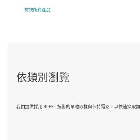
DLP 產品
運算放大器 (op a
檢視所有產品
介面
可編程與可變增益放
隔離
射頻放大器
特殊功能放大器
依類別瀏覽
我們提供採用 BI-FET 技術的單體取樣與保持電路，以快速