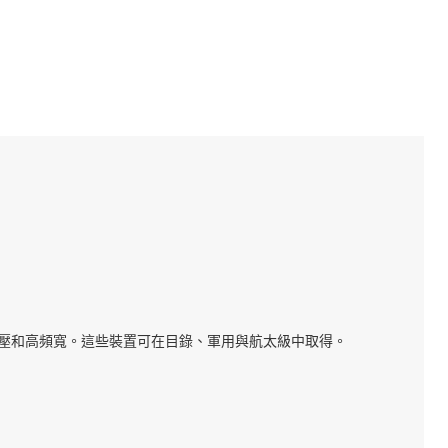
移電壓和高頻寬。這些裝置可在目錄、軍用與航太級中取得。