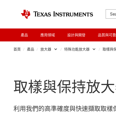
產品
應用領域
設計與開發
品質與可靠
首頁
/
產品
/
放大器
/
特殊功能放大器
/
取樣與
放大器
比較器
音訊、觸覺和壓電
電流感測放大器
取樣與保持放大
時鐘與計時
差分放大器
數據轉換器
全差分放大器
晶粒與晶圓服務
儀器放大器
利用我們的高準確度與快速擷取取樣