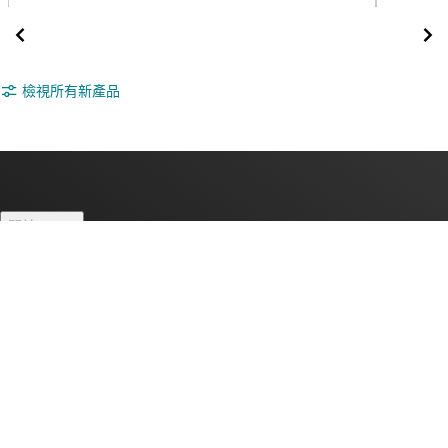
檢視所有新產品
關於 TI
關於 TI 概覽
快速連結
人才招募
聯絡我們
新聞室
采購
TI E2E™ 設計支援論壇
我們的故事 | 晶片幕後
TI API 套件
交互參考搜索
與我們聯絡