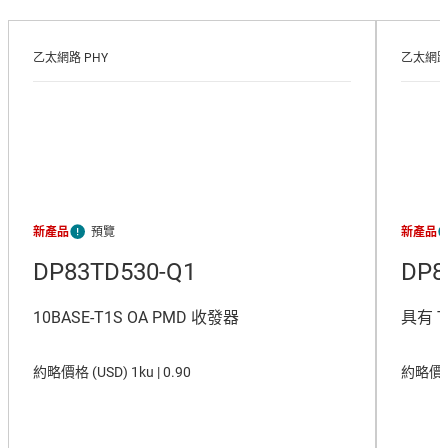
乙太網路 PHY
乙太網路 
新產品
新產品
DP83TD530-Q1
DP8
10BASE-T1S OA PMD 收發器
具有 T
約略價格 (
USD
)
1ku |
0.90
約略價格