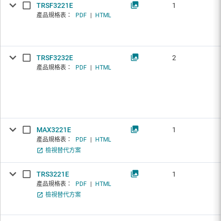
TRSF3221E
1
產品規格表：
PDF
|
HTML
TRSF3232E
2
產品規格表：
PDF
|
HTML
MAX3221E
1
產品規格表：
PDF
|
HTML
檢視替代方案
TRS3221E
1
產品規格表：
PDF
|
HTML
檢視替代方案