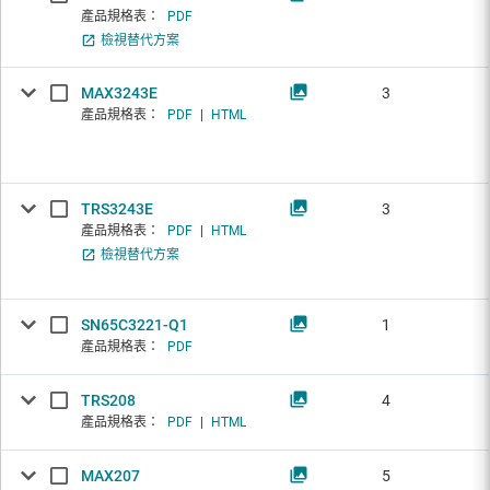
產品規格表：
PDF
檢視替代方案
MAX3243E
3
產品規格表：
PDF
|
HTML
TRS3243E
3
產品規格表：
PDF
|
HTML
檢視替代方案
SN65C3221-Q1
1
產品規格表：
PDF
TRS208
4
產品規格表：
PDF
|
HTML
MAX207
5