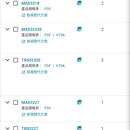
MAX3318
2
產品規格表：
PDF
檢視替代方案
MAX3232E
2
產品規格表：
PDF
|
HTML
檢視替代方案
TRS3232E
2
產品規格表：
PDF
|
HTML
檢視替代方案
MAX3227
1
產品規格表：
PDF
檢視替代方案
TRS3227
1