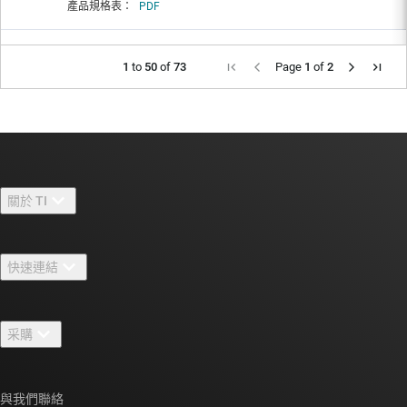
產品規格表：
PDF
1
to
50
of
73
Page
1
of
2
關於 TI
關於 TI 概覽
快速連結
人才招募
聯絡我們
新聞室
采購
TI E2E™ 設計支援論壇
我們的故事 | 晶片幕後
TI API 套件
交互參考搜索
與我們聯絡
活動