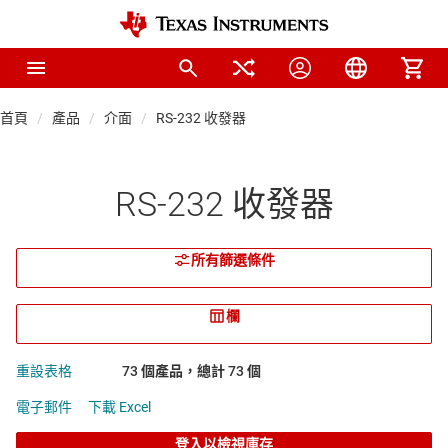
首頁
產品
介面
RS-232 收發器
RS-232 收發器
所有篩選條件
欄
重設表格
73 個產品，總計 73 個
電子郵件
下載 Excel
登入以檢視庫存