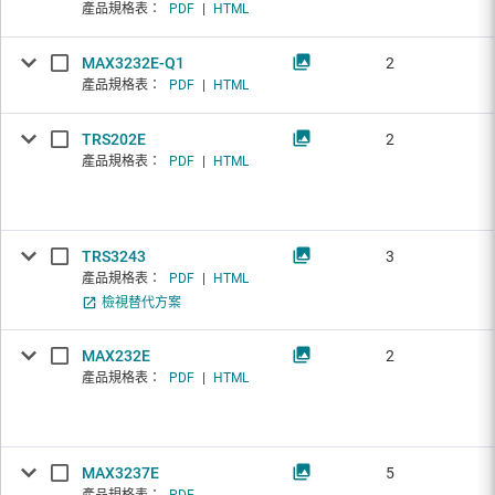
產品規格表：
PDF
|
HTML
MAX3232E-Q1
2
產品規格表：
PDF
|
HTML
TRS202E
2
產品規格表：
PDF
|
HTML
TRS3243
3
產品規格表：
PDF
|
HTML
檢視替代方案
MAX232E
2
產品規格表：
PDF
|
HTML
MAX3237E
5