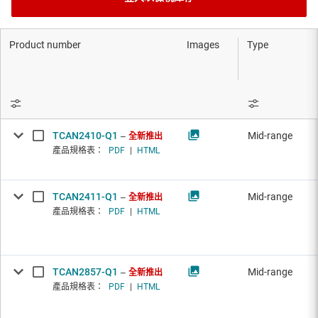
Product number
Images
Type
TCAN2410-Q1
Mid-range
全新推出
產品規格表：
PDF
|
HTML
TCAN2411-Q1
Mid-range
全新推出
產品規格表：
PDF
|
HTML
TCAN2857-Q1
Mid-range
全新推出
產品規格表：
PDF
|
HTML