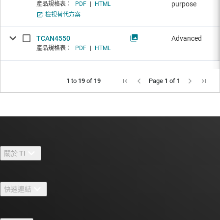
purpose
產品規格表：
PDF
|
HTML
檢視替代方案
TCAN4550
Advanced
產品規格表：
PDF
|
HTML
1
to
19
of
19
Page
1
of
1
關於 TI
關於 TI 概覽
快速連結
人才招募
聯絡我們