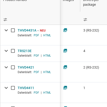
DLP-Produkte
IO-L
package
Schnittstelle
LIN-
Isolierung
LVDS
THVD4431A
3 (RS-232)
NEU
ICs 
Datenblatt:
PDF
|
HTML
TRS213E
4
Datenblatt:
PDF
|
HTML
THVD4421
2 (RS-232)
Datenblatt:
PDF
|
HTML
THVD4411
1
Datenblatt:
PDF
|
HTML