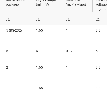
ink und Digital-E/A
Sensoren
ICs für 
package
(min) (V)
(max) (Mbps)
voltag
(nom) (
Transceiver
Schalter und Multiplexer
System
-, M-LVDS- und PECL-ICs
Drahtlose Konnektivität
USB-IC
5 (RS-232)
1.65
1
3.3
für Schnittstelle für Multischaltererfassung (MSDI)
5
5
0.12
5
2
1.65
1
3.3
1
1.65
1
3.3