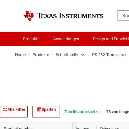
Produkte
Anwendungen
Design und Entwick
Home
/
Produkte
/
Schnittstelle
/
RS-232-Transceiver
Verstärker
CAN-
Audio, Haptik und Piezo
Ethe
Taktgeber & Timing
HDMI
Datenwandler
High
Alle Filter
Spalten
Tabelle zurücksetzen
73 von insg
Die- & Wafer-Services
I2C-,
Product number
Images
Drivers per