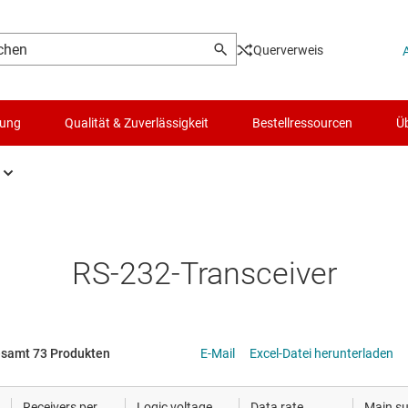
Querverweis
lung
Qualität & Zuverlässigkeit
Bestellressourcen
Üb
Transceiver
Logik- & Spannungsumsetzung
Optisc
rnet-ICs
Mikrocontroller (MCUs) & Prozessoren
Andere 
RS-232-Transceiver
-, DisplayPort- und MIPI-ICs
Motortreiber
PCIe-, 
speed-SerDes
Energiemanagement
RS-232
esamt 73 Produkten
E-Mail
Excel-Datei herunterladen
 I3C- & SPI-ICS
HF & Mikrowellen
RS-485-
Receivers per
Logic voltage
Data rate
Main su