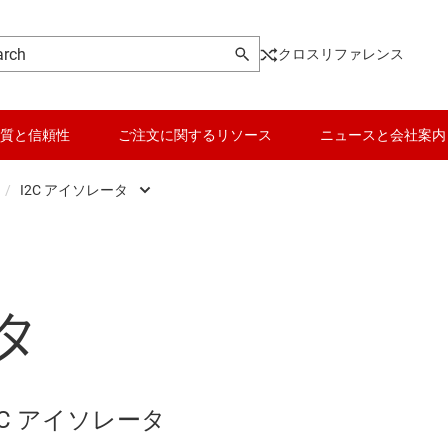
クロスリファレンス
質と信頼性
ご注文に関するリソース
ニュースと会社案内
/
I2C アイソレータ
ソレータ
I2C アイソレータ
ロジックと電圧変換
絶縁型パワー モジュール (トラ
、およびピエゾ
絶縁型 CAN トランシーバ
マイコン (MCU) / プロセッサ
絶縁型温度センサ
タ
絶縁型デジタル入力
モータ ドライバ
フォトカプラ エミュレータ
ータ
絶縁型 LVDS バッファ
パワー マネージメント
シグナル アイソレータ向けの
ドライバ
絶縁型 RS-485 トランシーバ
RF とマイクロ波
ソリッドステート リレー (半導
C アイソレータ