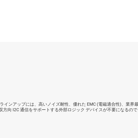
ェイス IC
USB アイソレータ
センサ
スイッチ/マルチプレクサ
ワイヤレス コネクティビティ
の製品ラインアップには、高いノイズ耐性、優れた EMC (電磁適合性)
と、双方向 I2C 通信をサポートする外部ロジック デバイスが不要にな