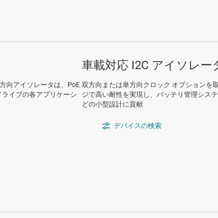
車載対応 I2C アイソレー
方向アイソレータは、PoE
双方向または単方向クロック オプションを
 ドライブの各アプリケーシ
ジで高い耐性を実現し、バッテリ管理システム (B
どの小型設計に貢献
デバイスの検索