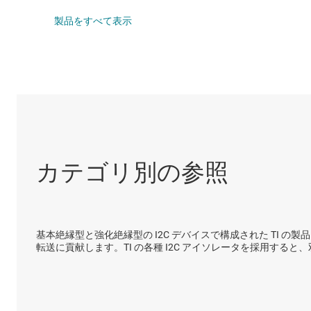
DLP 製品
絶縁型インターフ
製品をすべて表示
インターフェイス
絶縁
カテゴリ別の参照
基本絶縁型と強化絶縁型の I2C デバイスで構成された TI 
転送に貢献します。TI の各種 I2C アイソレータを採用する