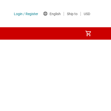
ンス内蔵)
電源
体リレー)