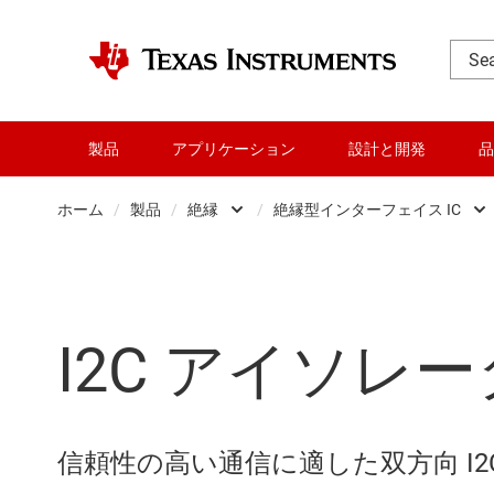
製品
アプリケーション
設計と開発
品
ホーム
/
製品
/
絶縁
/
絶縁型インターフェイス IC
アンプ
デジタル アイ
オーディオ、ハプティクス
絶縁型 ADC
I2C アイソレー
クロックとタイミング
絶縁型アンプ
データ コンバータ
絶縁型コンパレ
ダイ / ウェハー サービス
絶縁型ゲート 
信頼性の高い通信に適した双方向 I2