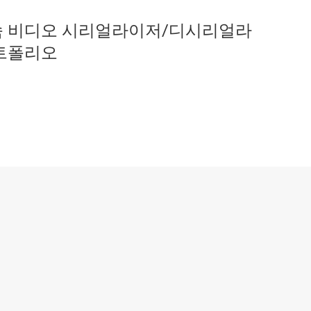
지털 I/O
센서
직렬 디지털 인터페이스(SDI) IC
고속 비디오 시리얼라이저/디시리얼라
스위치 및 멀티플렉서
SBC(시스템 기반 칩)
포트폴리오
 및 PECL IC
무선 연결
USB IC
지 인터페이스(MSDI) IC