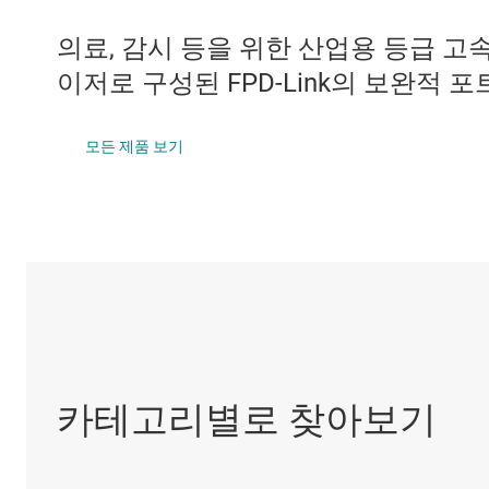
DLP 제품
IO-Link 및 디
의료, 감시 등을 위한 산업용 등급 
인터페이스
LIN 트랜시버
이저로 구성된 FPD-Link의 보완적 
절연
LVDS, M-LVDS
모든 제품 보기
멀티 스위치 감
카테고리별로 찾아보기