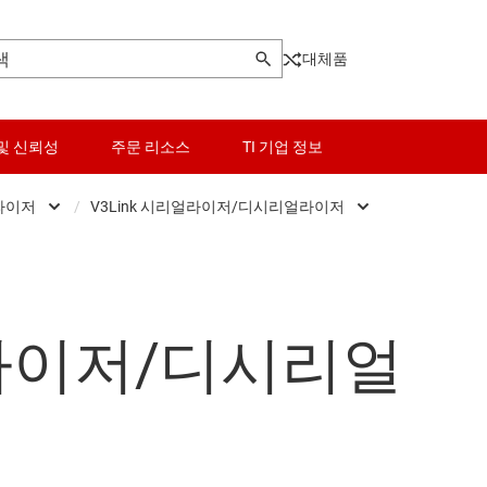
대체품
및 신뢰성
주문 리소스
TI 기업 정보
라이저
/
V3Link 시리얼라이저/디시리얼라이저
로직 및 전압 변환
FPD-Link 시리얼라이저/디시리얼라이저
광 네트워킹 IC
마이크로컨트롤러(MCU) 및 프로세서
V3Link 시리얼라이저/디시리얼라이저
기타 인터페이스
얼라이저/디시리얼
이 포트 및 MIPI IC
모터 드라이버
PCIe, SAS 및 SATA IC
라이저/디시리얼라이저
전력 관리
RS-232 트랜시버
 IC
RF 및 마이크로파
RS-485 및 RS-422 트랜시버