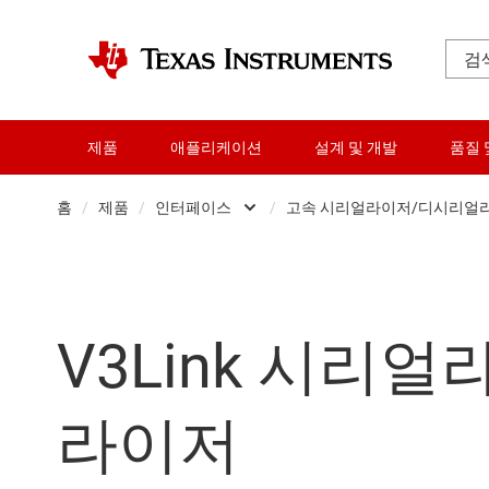
제품
애플리케이션
설계 및 개발
품질 
홈
/
제품
/
인터페이스
/
고속 시리얼라이저/디시리얼
증폭기
CAN 트랜시버
오디오, 햅틱, 피에조
이더넷 IC
V3Link 시리
클록 및 타이밍
HDMI, 디스플레
데이터 컨버터
고속 시리얼
라이저
다이 및 웨이퍼 서비스
I2C, I3C 및 SPI