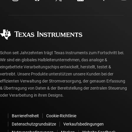
Investorenbeziehungen
Versand, Zahlung und Steuern
Gehäuse
Fertigung
Häufig gestellte Fragen zu Bestellungen
Qualität & Zuverlässigkeit
Gesellschaftliches Engagement
Autorisierte Händler
myTI-Konto FAQs
Schon seit Jahrzehnten trägt Texas Instruments zum Fortschritt bei.
Wir sind ein globales Halbleiterunternehmen, das analoge &
eingebettete Verarbeitungschips entwickelt, herstellt, testet &
vertreibt. Unsere Produkte unterstützen unsere Kunden bei der
effizienten Verwaltung der Stromversorgung, der genauen Erfassung
& Übertragung von Daten & der Bereitstellung der zentralen Steuerung
oder Verarbeitung in ihren Designs.
Barrierefreiheit
Cookie-Richtlinie
Datenschutzgrundsätze
Verkaufsbedingungen