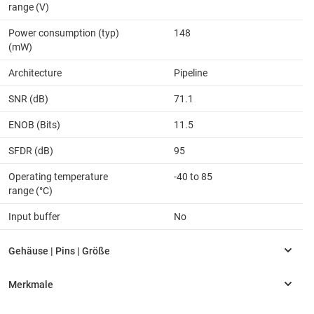
range (V)
Power consumption (typ)
148
(mW)
Architecture
Pipeline
SNR (dB)
71.1
ENOB (Bits)
11.5
SFDR (dB)
95
Operating temperature
-40 to 85
range (°C)
Input buffer
No