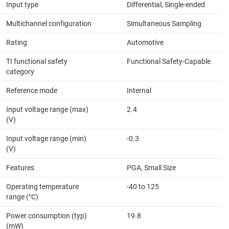
Input type
Differential, Single-ended
Multichannel configuration
Simultaneous Sampling
Rating
Automotive
TI functional safety
Functional Safety-Capable
category
Reference mode
Internal
Input voltage range (max)
2.4
(V)
Input voltage range (min)
-0.3
(V)
Features
PGA, Small Size
Operating temperature
-40 to 125
range (°C)
Power consumption (typ)
19.8
(mW)