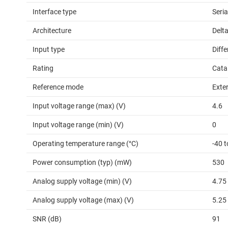
Interface type
Seria
Architecture
Delt
Input type
Diffe
Rating
Cata
Reference mode
Exter
Input voltage range (max) (V)
4.6
Input voltage range (min) (V)
0
Operating temperature range (°C)
-40 t
Power consumption (typ) (mW)
530
Analog supply voltage (min) (V)
4.75
Analog supply voltage (max) (V)
5.25
SNR (dB)
91