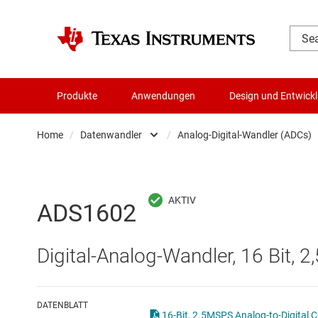
Produkte
Anwendungen
Design und Entwick
Home
/
Datenwandler
/
Analog-Digital-Wandler (ADCs)
Audio, Haptik und Piezo
Batteriemanagement-ICs
Analog-Digital-
ADS1602
Datenwandler
Digital-Analog-
Digital-Analog-Wandler, 16 Bit, 
Die- & Wafer-Services
Digitale Potenzi
DLP-Produkte
Integrierte & S
DATENBLATT
16-Bit, 2.5MSPS Analog-to-Digital C