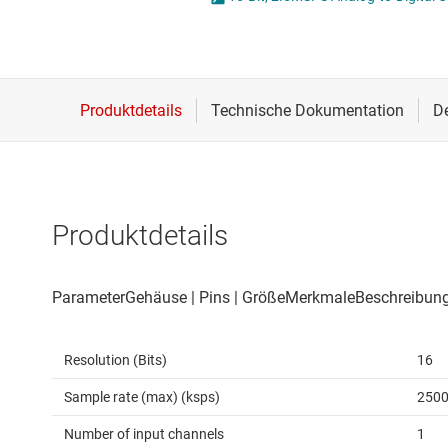
Drahtlose Konnektivität
Other data conv
Energiemanagement
HF & Mikrowellen
Isolierung
Produktdetails
Resolution (Bits)
16
Sample rate (max) (ksps)
250
Number of input channels
1