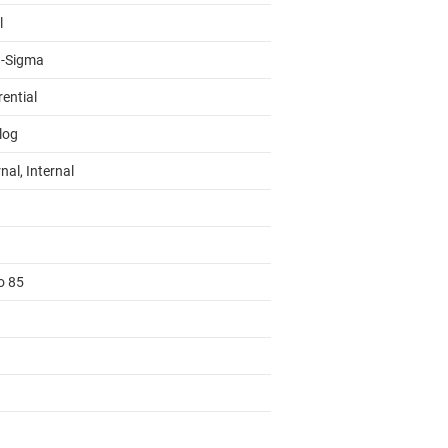
l
a-Sigma
rential
log
nal, Internal
o 85