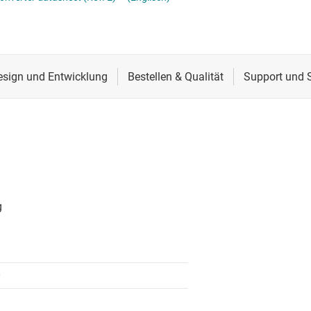
erters
Schnittstelle
Sensoren
Taktgeber & Timing
Verstärker
0