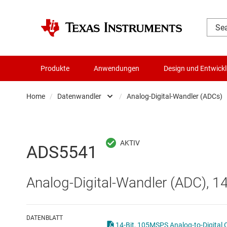
Produkte
Anwendungen
Design und Entwick
Home
/
Datenwandler
/
Analog-Digital-Wandler (ADCs)
Audio, Haptik und Piezo
Batteriemanagement-ICs
Analog-Digital-
ADS5541
Datenwandler
Digital-Analog-
Analog-Digital-Wandler (ADC), 
Die- & Wafer-Services
Digitale Potenzi
DLP-Produkte
Integrierte & S
DATENBLATT
14-Bit, 105MSPS Analog-to-Digital 