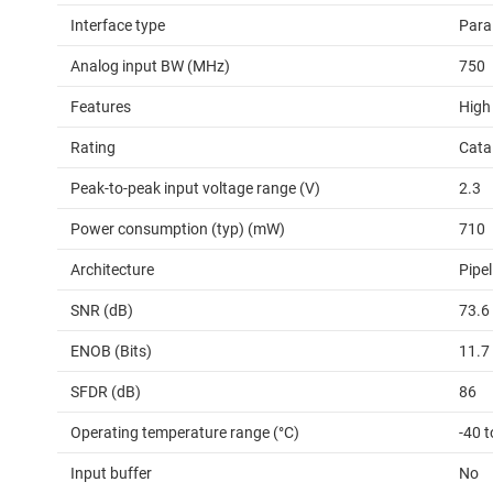
Interface type
Para
Analog input BW (MHz)
750
Features
High
Rating
Cata
Peak-to-peak input voltage range (V)
2.3
Power consumption (typ) (mW)
710
Architecture
Pipel
SNR (dB)
73.6
ENOB (Bits)
11.7
SFDR (dB)
86
Operating temperature range (°C)
-40 t
Input buffer
No