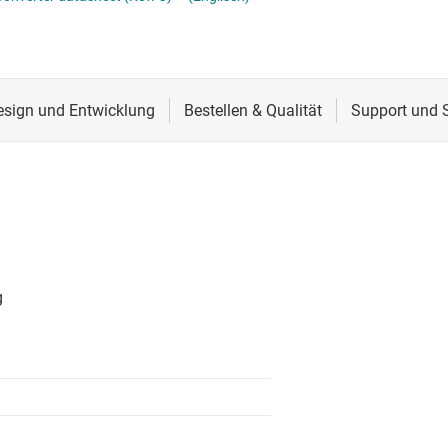
erters
Schnittstelle
Sensoren
Taktgeber & Timing
Verstärker