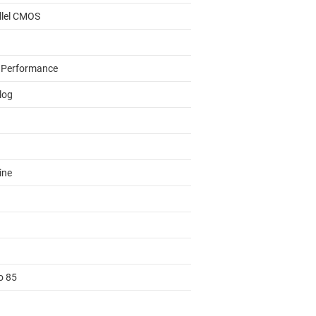
llel CMOS
 Performance
log
ine
o 85