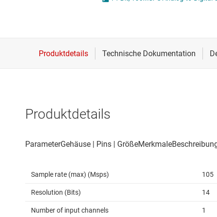
Drahtlose Konnektivität
Other data conv
Energiemanagement
HF & Mikrowellen
Isolierung
Produktdetails
Sample rate (max) (Msps)
105
Resolution (Bits)
14
Number of input channels
1