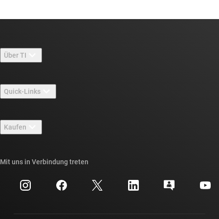
Über TI
Über TI – Überblick
Quick-Links
Stellenangebote
Kontakt
Newsroom
Kaufen
TI E2E™-Design-Support-Foren
Unsere Geschichten | Hinter dem Chip
API-Suiten von TI
Querverweis-Suche
Mit uns in Verbindung treten
Veranstaltungen
myTI-Firmenkonto
Kundensupportzentrum
Investorenbeziehungen
Versand, Zahlung und Steuern
Gehäuse
Fertigung
Häufig gestellte Fragen zu Bestellungen