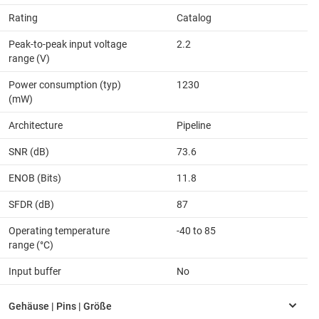
Rating
Catalog
Peak-to-peak input voltage
2.2
range (V)
Power consumption (typ)
1230
(mW)
Architecture
Pipeline
SNR (dB)
73.6
ENOB (Bits)
11.8
SFDR (dB)
87
Operating temperature
-40 to 85
range (°C)
Input buffer
No