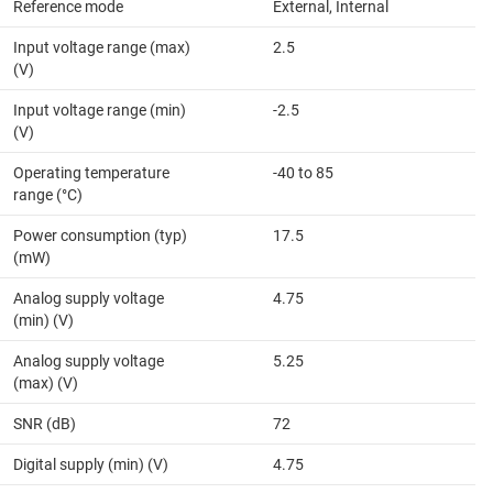
Reference mode
External, Internal
Input voltage range (max)
2.5
(V)
Input voltage range (min)
-2.5
(V)
Operating temperature
-40 to 85
range (°C)
Power consumption (typ)
17.5
(mW)
Analog supply voltage
4.75
(min) (V)
Analog supply voltage
5.25
(max) (V)
SNR (dB)
72
Digital supply (min) (V)
4.75