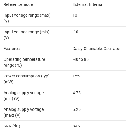
Reference mode
External, Internal
Input voltage range (max)
10
(V)
Input voltage range (min)
-10
(V)
Features
Daisy-Chainable, Oscillator
Operating temperature
-40 to 85
range (°C)
Power consumption (typ)
155
(mW)
Analog supply voltage
4.75
(min) (V)
Analog supply voltage
5.25
(max) (V)
SNR (dB)
89.9