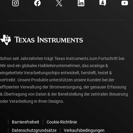
Kundensupportzentrum
Investorenbeziehungen
Versand, Zahlung und Steuern
Gehäuse
Fertigung
Häufig gestellte Fragen zu Bestellungen
Qualität & Zuverlässigkeit
Gesellschaftliches Engagement
Autorisierte Händler
myTI-Konto FAQs
Schon seit Jahrzehnten trägt Texas Instruments zum Fortschritt bei.
Wir sind ein globales Halbleiterunternehmen, das analoge &
eingebettete Verarbeitungschips entwickelt, herstellt, testet &
vertreibt. Unsere Produkte unterstützen unsere Kunden bei der
effizienten Verwaltung der Stromversorgung, der genauen Erfassung
& Übertragung von Daten & der Bereitstellung der zentralen Steuerung
oder Verarbeitung in ihren Designs.
Barrierefreiheit
Cookie-Richtlinie
Datenschutzgrundsätze
Verkaufsbedingungen