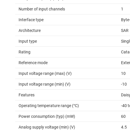
Number of input channels
1
Interface type
Byte-
Architecture
SAR
Input type
Sing
Rating
Cata
Reference mode
Exter
Input voltage range (max) (V)
10
Input voltage range (min) (V)
-10
Features
Daisy
Operating temperature range (°C)
-40 t
Power consumption (typ) (mW)
60
Analog supply voltage (min) (V)
4.5