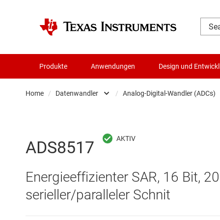
Produkte
Anwendungen
Design und Entwick
Home
/
Datenwandler
/
Analog-Digital-Wandler (ADCs)
Audio, Haptik und Piezo
Batteriemanagement-ICs
Analog-Digital-
ADS8517
Datenwandler
Digital-Analog-
Energieeffizienter SAR, 16 Bit, 2
Die- & Wafer-Services
Digitale Potenzi
serieller/paralleler Schnit
DLP-Produkte
Integrierte & S