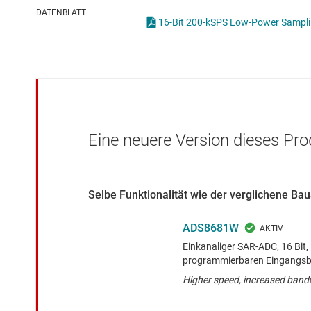
Drahtlose Konnektivität
Other data conv
DATENBLATT
16-Bit 200-kSPS Low-Power Sampling
Energiemanagement
HF & Mikrowellen
Isolierung
Eine neuere Version dieses Pro
Selbe Funktionalität wie der verglichene B
ADS8681W
Einkanaliger SAR-ADC, 16 Bit,
programmierbaren Eingangsb
Higher speed, increased band