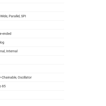
Wide, Parallel, SPI
le-ended
log
nal, Internal
-Chainable, Oscillator
o 85