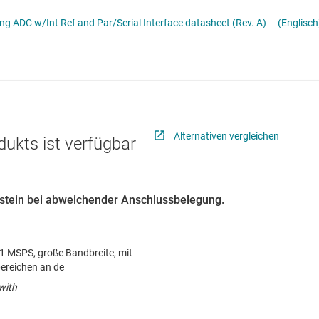
erters
Schnittstelle
 ADC w/Int Ref and Par/Serial Interface datasheet (Rev. A)
(Englisch
Sensoren
Taktgeber & Timing
Verstärker
Alternativen vergleichen
dukts ist verfügbar
austein bei abweichender Anschlussbelegung.
 1 MSPS, große Bandbreite, mit
ereichen an de
with