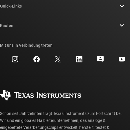
Quick-Links
Stellenangebote
Kontakt
Newsroom
Kaufen
TI E2E™-Design-Support-Foren
Unsere Geschichten | Hinter dem Chip
API-Suiten von TI
Querverweis-Suche
Mit uns in Verbindung treten
Veranstaltungen
myTI-Firmenkonto
Kundensupportzentrum
Investorenbeziehungen
Versand, Zahlung und Steuern
Gehäuse
Fertigung
Häufig gestellte Fragen zu Bestellungen
Qualität & Zuverlässigkeit
Gesellschaftliches Engagement
Autorisierte Händler
myTI-Konto FAQs
Schon seit Jahrzehnten trägt Texas Instruments zum Fortschritt bei.
Wir sind ein globales Halbleiterunternehmen, das analoge &
eingebettete Verarbeitungschips entwickelt, herstellt, testet &