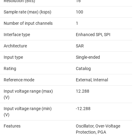
Resolution (Bits)
16
Sample rate (max) (ksps)
100
Number of input channels
1
Interface type
Enhanced SPI, SPI
Architecture
SAR
Input type
Single-ended
Rating
Catalog
Reference mode
External, Internal
Input voltage range (max)
12.288
(V)
Input voltage range (min)
-12.288
(V)
Features
Oscillator, Over-Voltage
Protection, PGA