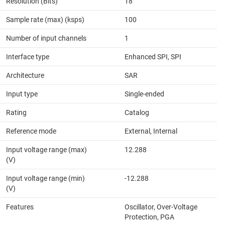
Resolution (Bits)
18
Sample rate (max) (ksps)
100
Number of input channels
1
Interface type
Enhanced SPI, SPI
Architecture
SAR
Input type
Single-ended
Rating
Catalog
Reference mode
External, Internal
Input voltage range (max)
12.288
(V)
Input voltage range (min)
-12.288
(V)
Features
Oscillator, Over-Voltage
Protection, PGA