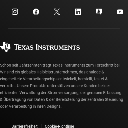
Veranstaltungen
myTI-Firmenkonto
Kundensupportzentrum
Investorenbeziehungen
Versand, Zahlung und Steuern
Gehäuse
Fertigung
Häufig gestellte Fragen zu Bestellungen
Qualität & Zuverlässigkeit
Gesellschaftliches Engagement
Autorisierte Händler
myTI-Konto FAQs
Schon seit Jahrzehnten trägt Texas Instruments zum Fortschritt bei.
Wir sind ein globales Halbleiterunternehmen, das analoge &
eingebettete Verarbeitungschips entwickelt, herstellt, testet &
vertreibt. Unsere Produkte unterstützen unsere Kunden bei der
effizienten Verwaltung der Stromversorgung, der genauen Erfassung
& Übertragung von Daten & der Bereitstellung der zentralen Steuerung
oder Verarbeitung in ihren Designs.
Barrierefreiheit
Cookie-Richtlinie