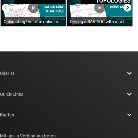
Über TI
Über TI – Überblick
Quick-Links
Stellenangebote
Kontakt
Newsroom
Kaufen
TI E2E™-Design-Support-Foren
Unsere Geschichten | Hinter dem Chip
API-Suiten von TI
Querverweis-Suche
Mit uns in Verbindung treten