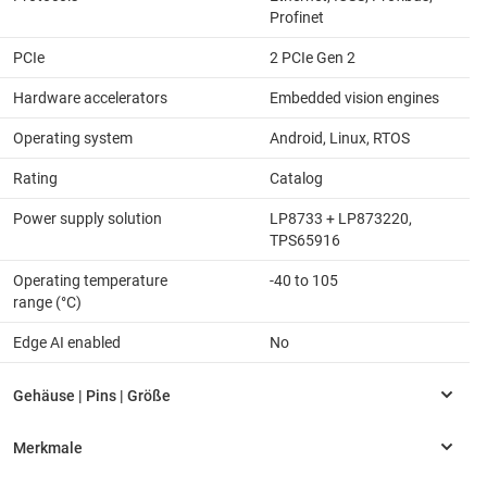
Profinet
PCIe
2 PCIe Gen 2
Hardware accelerators
Embedded vision engines
Operating system
Android, Linux, RTOS
Rating
Catalog
Power supply solution
LP8733 + LP873220,
TPS65916
Operating temperature
-40 to 105
range (°C)
Edge AI enabled
No