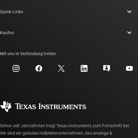
Über TI – Überblick
Quick-Links
Stellenangebote
Kontakt
Newsroom
Kaufen
TI E2E™-Design-Support-Foren
Unsere Geschichten | Hinter dem Chip
API-Suiten von TI
Querverweis-Suche
Mit uns in Verbindung treten
Veranstaltungen
myTI-Firmenkonto
Kundensupportzentrum
Investorenbeziehungen
Versand, Zahlung und Steuern
Gehäuse
Fertigung
Häufig gestellte Fragen zu Bestellungen
Qualität & Zuverlässigkeit
Gesellschaftliches Engagement
Autorisierte Händler
myTI-Konto FAQs
Schon seit Jahrzehnten trägt Texas Instruments zum Fortschritt bei.
Wir sind ein globales Halbleiterunternehmen, das analoge &