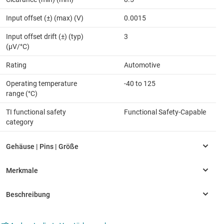
Input offset (±) (max) (V)
0.0015
Input offset drift (±) (typ)
3
(µV/°C)
Rating
Automotive
Operating temperature
-40 to 125
range (°C)
TI functional safety
Functional Safety-Capable
category