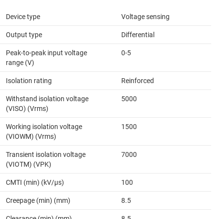
Device type
Voltage sensing
Output type
Differential
Peak-to-peak input voltage
0-5
range (V)
Isolation rating
Reinforced
Withstand isolation voltage
5000
(VISO) (Vrms)
Working isolation voltage
1500
(VIOWM) (Vrms)
Transient isolation voltage
7000
(VIOTM) (VPK)
CMTI (min) (kV/µs)
100
Creepage (min) (mm)
8.5
Clearance (min) (mm)
8.5