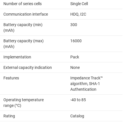
Number of series cells
Single Cell
Communication interface
HDQ, I2C
Battery capacity (min)
300
(mAh)
Battery capacity (max)
16000
(mAh)
Implementation
Pack
External capacity indication
None
Features
Impedance Track™
algorithm, SHA-1
Authentication
Operating temperature
-40 to 85
range (°C)
Rating
Catalog