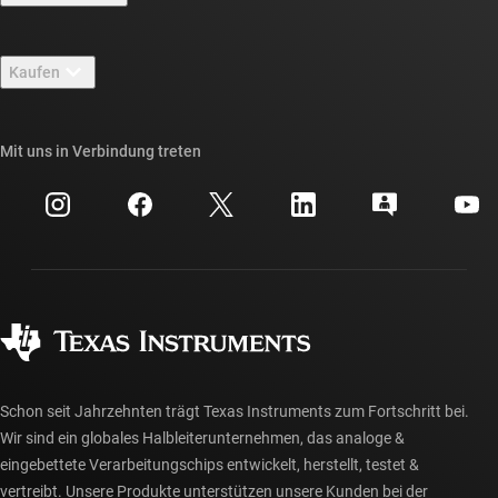
Stellenangebote
Kontakt
Newsroom
Kaufen
TI E2E™-Design-Support-Foren
Unsere Geschichten | Hinter dem Chip
API-Suiten von TI
Querverweis-Suche
Mit uns in Verbindung treten
Veranstaltungen
myTI-Firmenkonto
Kundensupportzentrum
Investorenbeziehungen
Versand, Zahlung und Steuern
Gehäuse
Fertigung
Häufig gestellte Fragen zu Bestellungen
Qualität & Zuverlässigkeit
Gesellschaftliches Engagement
Autorisierte Händler
myTI-Konto FAQs
Schon seit Jahrzehnten trägt Texas Instruments zum Fortschritt bei.
Wir sind ein globales Halbleiterunternehmen, das analoge &
eingebettete Verarbeitungschips entwickelt, herstellt, testet &
vertreibt. Unsere Produkte unterstützen unsere Kunden bei der