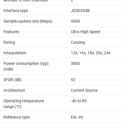
Number of DAC channels
2
Interface type
JESD204B
Sample/update rate (Msps)
9000
Features
Ultra High Speed
Rating
Catalog
Interpolation
12x, 16x, 18x, 20x, 24x
Power consumption (typ)
3800
(mW)
SFDR (dB)
92
Architecture
Current Source
Operating temperature
-40 to 85
range (°C)
Reference type
Ext, Int