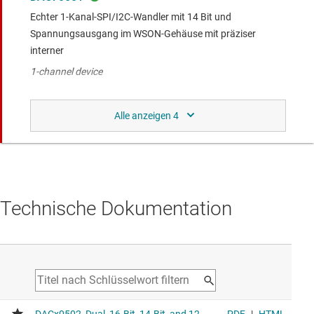
Echter 1-Kanal-SPI/I2C-Wandler mit 14 Bit und
Spannungsausgang im WSON-Gehäuse mit präziser
interner
1-channel device
DAC60502
Zweikanaliger Digital-Analog-Wandler (DAC), 1 LSB INL,
12 Bit, SPI-Spannungsausgang
12-bit device
DAC70504
Technische Dokumentation
Echter 4-Kanal-SPI-DAC mit 14 Bit und Spannungsausgang
im winzigen QFN-Gehäuse mit präziser interner
4-channel device