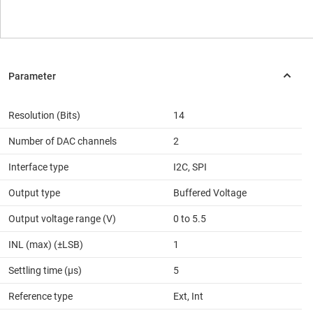
Resolution (Bits)
14
Number of DAC channels
2
Interface type
I2C, SPI
Output type
Buffered Voltage
Output voltage range (V)
0 to 5.5
INL (max) (±LSB)
1
Settling time (µs)
5
Reference type
Ext, Int