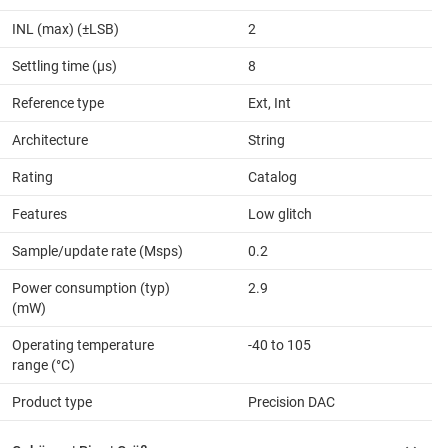
INL (max) (±LSB)
2
Settling time (µs)
8
Reference type
Ext, Int
Architecture
String
Rating
Catalog
Features
Low glitch
Sample/update rate (Msps)
0.2
Power consumption (typ)
2.9
(mW)
Operating temperature
-40 to 105
range (°C)
Product type
Precision DAC