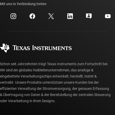
Querverweis-Suche
Mit uns in Verbindung treten
Veranstaltungen
myTI-Firmenkonto
Kundensupportzentrum
Investorenbeziehungen
Versand, Zahlung und Steuern
Gehäuse
Fertigung
Häufig gestellte Fragen zu Bestellungen
Qualität & Zuverlässigkeit
Gesellschaftliches Engagement
Autorisierte Händler
myTI-Konto FAQs
Schon seit Jahrzehnten trägt Texas Instruments zum Fortschritt bei.
Wir sind ein globales Halbleiterunternehmen, das analoge &
eingebettete Verarbeitungschips entwickelt, herstellt, testet &
vertreibt. Unsere Produkte unterstützen unsere Kunden bei der
effizienten Verwaltung der Stromversorgung, der genauen Erfassung
& Übertragung von Daten & der Bereitstellung der zentralen Steuerung
oder Verarbeitung in ihren Designs.