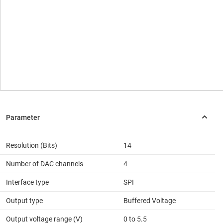
Resolution (Bits)
14
Number of DAC channels
4
Interface type
SPI
Output type
Buffered Voltage
Output voltage range (V)
0 to 5.5