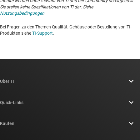
Inhalte werden ohne Gewähr von TI und der Community bereitgestellt.
Sie stellen keine Spezifikationen von TI dar. Siehe
Nutzungsbedingungen
.
Bei Fragen zu den Themen Qualität, Gehäuse oder Bestellung von TI-
Produkten siehe
TI-Support
. ​​​​​​​​​​​​​​
Über TI
Über TI – Überblick
Quick-Links
Stellenangebote
Kontakt
Newsroom
Kaufen
TI E2E™-Design-Support-Foren
Unsere Geschichten | Hinter dem Chip
API-Suiten von TI