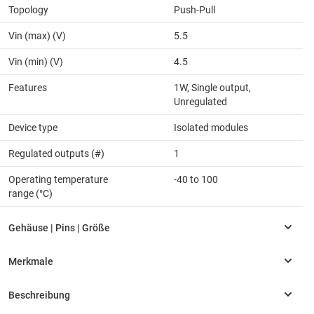
Topology
Push-Pull
Vin (max) (V)
5.5
Vin (min) (V)
4.5
Features
1W, Single output,
Unregulated
Device type
Isolated modules
Regulated outputs (#)
1
Operating temperature
-40 to 100
range (°C)