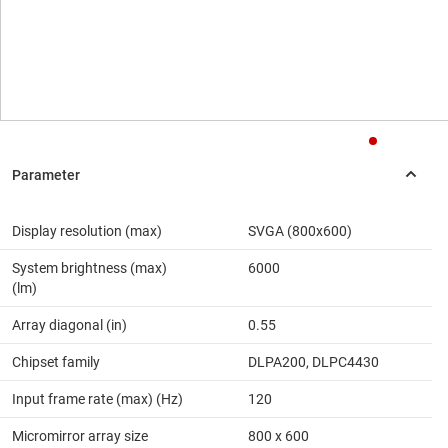
Display resolution (max)
SVGA (800x600)
System brightness (max)
6000
(lm)
Array diagonal (in)
0.55
Chipset family
DLPA200, DLPC4430
Input frame rate (max) (Hz)
120
Micromirror array size
800 x 600