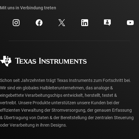
API-Suiten von TI
Querverweis-Suche
Mit uns in Verbindung treten
Veranstaltungen
myTI-Firmenkonto
Kundensupportzentrum
Investorenbeziehungen
Versand, Zahlung und Steuern
Gehäuse
Fertigung
Häufig gestellte Fragen zu Bestellungen
Qualität & Zuverlässigkeit
Gesellschaftliches Engagement
Autorisierte Händler
myTI-Konto FAQs
Schon seit Jahrzehnten trägt Texas Instruments zum Fortschritt bei.
Wir sind ein globales Halbleiterunternehmen, das analoge &
eingebettete Verarbeitungschips entwickelt, herstellt, testet &
vertreibt. Unsere Produkte unterstützen unsere Kunden bei der
effizienten Verwaltung der Stromversorgung, der genauen Erfassung
& Übertragung von Daten & der Bereitstellung der zentralen Steuerung
oder Verarbeitung in ihren Designs.