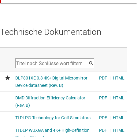
DLP780TE
Digitales DLP®-Mikrospiegelarray (DMD), 4K UHD, 0,78 Zoll
Alternate DMD for 4K
Technische Dokumentation