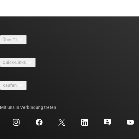
Über TI
Über TI – Überblick
Quick-Links
Stellenangebote
Kontakt
Newsroom
Kaufen
TI E2E™-Design-Support-Foren
Unsere Geschichten | Hinter dem Chip
API-Suiten von TI
Querverweis-Suche
Mit uns in Verbindung treten
Veranstaltungen
myTI-Firmenkonto
Kundensupportzentrum
Investorenbeziehungen
Versand, Zahlung und Steuern
Gehäuse
Fertigung