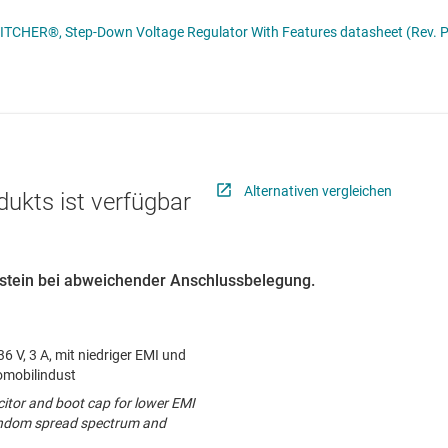
Stromversorgung von DDR-Speicher
Schnittstelle
Mehrkanal
LM22670/-Q1 42-V, 3-A SIMPLE SWITCHER®, Step-Down Voltage Regulator With Features datasheet (Rev.
lter
Sensoren
MOSFETs
Taktgeber & Timing
Verstärker
Alternativen vergleichen
dukts ist verfügbar
austein bei abweichender Anschlussbelegung.
 V, 3 A, mit niedriger EMI und
omobilindust
itor and boot cap for lower EMI
random spread spectrum and