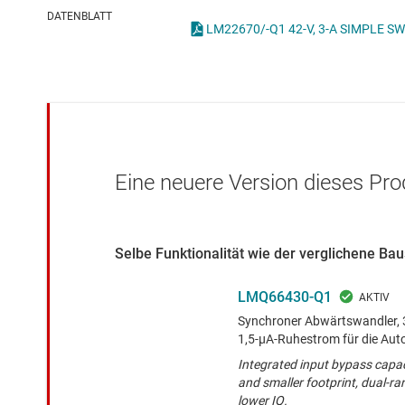
Drahtlose Konnektivität
ICs zur 
DATENBLATT
Energiemanagement
Lastscha
HF & Mikrowellen
Isolierung
Eine neuere Version dieses Pro
Selbe Funktionalität wie der verglichene B
LMQ66430-Q1
Synchroner Abwärtswandler, 36
1,5-µA-Ruhestrom für die Aut
Integrated input bypass capac
and smaller footprint, dual-
lower IQ.