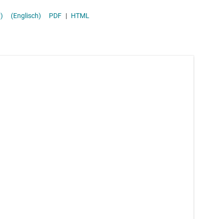
-ICs (PMICs)
Stromversor
 P)
(Englisch)
PDF
|
HTML
Überwachung