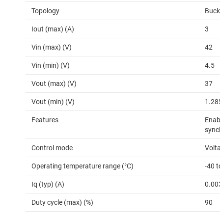
Topology
Buck
Iout (max) (A)
3
Vin (max) (V)
42
Vin (min) (V)
4.5
Vout (max) (V)
37
Vout (min) (V)
1.28
Features
Enabl
sync
Control mode
Volt
Operating temperature range (°C)
-40 
Iq (typ) (A)
0.00
Duty cycle (max) (%)
90