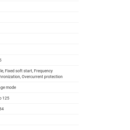
5
e, Fixed soft start, Frequency
hronization, Overcurrent protection
age mode
to 125
34