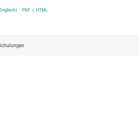
-ICs (PMICs)
Stromversor
Englisch)
PDF
|
HTML
Überwachung