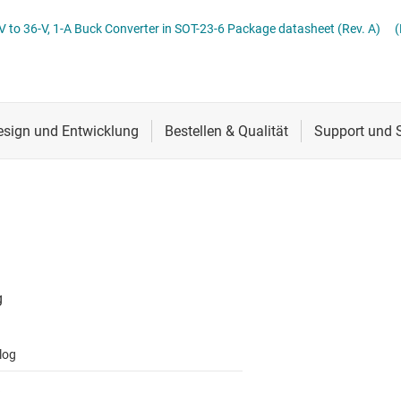
Stromversorgung von DDR-Speicher
Schnittstelle
Mehrkanal
LMR50410 SIMPLE SWITCHER® 4-V to 36-V, 1-A Buck Converter in SOT-23-6 Package datasheet (Rev. A)
(
lter
Sensoren
MOSFETs
Taktgeber & Timing
Verstärker
log