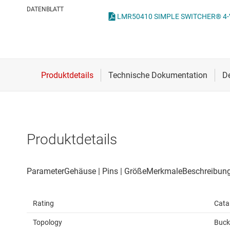
Drahtlose Konnektivität
ICs zur 
DATENBLATT
Energiemanagement
Lastscha
HF & Mikrowellen
Isolierung
Produktdetails
Rating
Cata
Topology
Buck