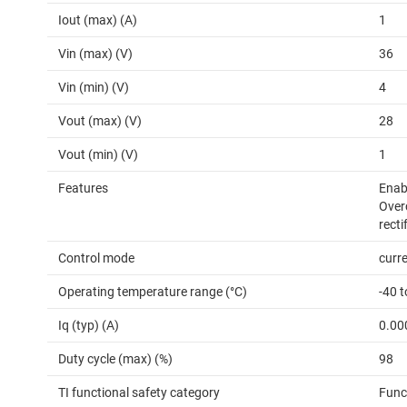
Iout (max) (A)
1
Vin (max) (V)
36
Vin (min) (V)
4
Vout (max) (V)
28
Vout (min) (V)
1
Features
Enabl
Over
recti
Control mode
curr
Operating temperature range (°C)
-40 
Iq (typ) (A)
0.00
Duty cycle (max) (%)
98
TI functional safety category
Func