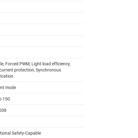
e, Forced PWM, Light-load efficiency,
current protection, Synchronous
fication
ent mode
to 150
008
tional Safety-Capable